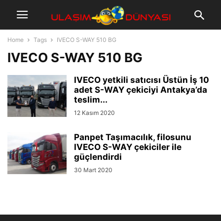
Home
Tags
IVECO S-WAY 510 BG
IVECO S-WAY 510 BG
IVECO yetkili satıcısı Üstün İş 10
adet S-WAY çekiciyi Antakya’da
teslim...
12 Kasım 2020
Panpet Taşımacılık, filosunu
IVECO S-WAY çekiciler ile
güçlendirdi
30 Mart 2020