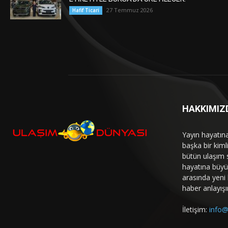
27 Temmuz 2026
Hafif Ticari
HAKKIMIZ
Yayın hayatın
başka bir kim
bütün ulaşım 
hayatına büyük
arasında yeni b
haber anlayışı
İletişim:
info@