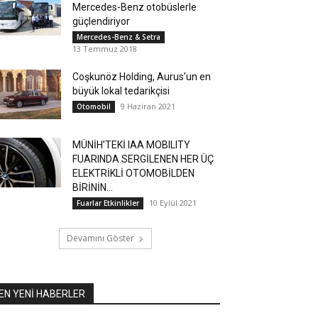
Mercedes-Benz otobüslerle
güçlendiriyor
Mercedes-Benz & Setra
13 Temmuz 2018
Coşkunöz Holding, Aurus’un en
büyük lokal tedarikçisi
9 Haziran 2021
Otomobil
MÜNİH’TEKİ IAA MOBILITY
FUARINDA SERGİLENEN HER ÜÇ
ELEKTRİKLİ OTOMOBİLDEN
BİRİNİN...
10 Eylül 2021
Fuarlar Etkinlikler
Devamını Göster
EN YENİ HABERLER