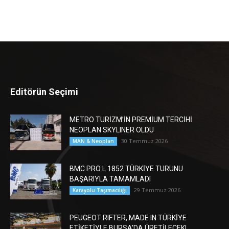
Editörün Seçimi
METRO TURİZM’İN PREMİUM TERCİHİ
NEOPLAN SKYLINER OLDU
30 Temmuz 2026
MAN & Neoplan
BMC PRO L 1852 TÜRKİYE TURUNU
BAŞARIYLA TAMAMLADI
29 Temmuz 2026
Karayolu Taşımacılığı
PEUGEOT RIFTER, MADE IN TÜRKİYE
ETİKETİYLE BURSA’DA ÜRETİLECEK!