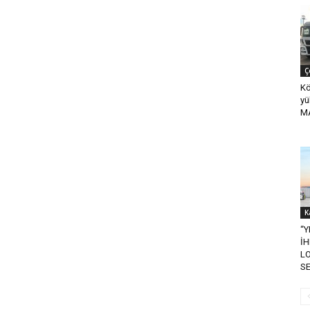
Ç
Kö
yü
MA
K
“Y
İ
L
SE