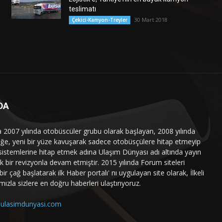
teslimatı
30 Mart 2018
Çekici-Kamyon-Treyler
DA
a 2007 yılında otobüscüler grubu olarak başlayan, 2008 yılında
liğe, yeni bir yüze kavuşarak sadece otobüsçülere hitap etmeyip
sistemlerine hitap etmek adına Ulaşım Dünyası adı altında yayın
 bir revizyonla devam etmiştir. 2015 yılında Forum siteleri
ir çağ başlatarak ilk Haber portalı' nı uygulayan site olarak, İlkeli
mızla sizlere en doğru haberleri ulaştırıyoruz.
ulasimdunyasi.com