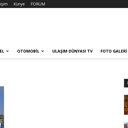
tişim
Künye
FORUM
EL
OTOMOBIL
ULAŞIM DÜNYASI TV
FOTO GALERI