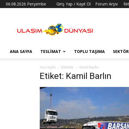
06.08.2026 Perşembe
Giriş Yap / Kayıt Ol
Forum Arşiv
İle
Ulaşım
Dünyası
ANA SAYFA
TESLIMAT
TOPLU TAŞIMA
SEKTÖR
Ana Sayfa
Etiketler
Kamil Barlın
Etiket: Kamil Barlın