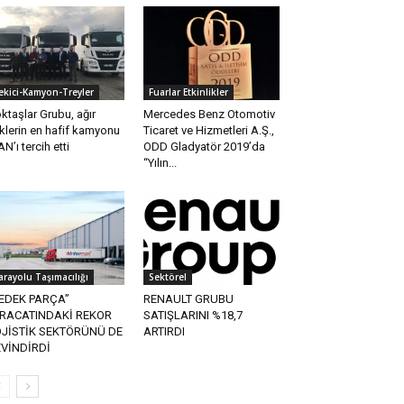
ekici-Kamyon-Treyler
Fuarlar Etkinlikler
ktaşlar Grubu, ağır
Mercedes Benz Otomotiv
klerin en hafif kamyonu
Ticaret ve Hizmetleri A.Ş.,
N’ı tercih etti
ODD Gladyatör 2019’da
“Yılın...
arayolu Taşımacılığı
Sektörel
EDEK PARÇA”
RENAULT GRUBU
HRACATINDAKİ REKOR
SATIŞLARINI %18,7
OJİSTİK SEKTÖRÜNÜ DE
ARTIRDI
VİNDİRDİ