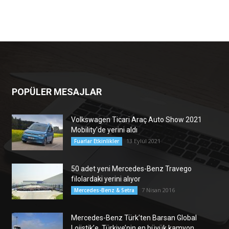
POPÜLER MESAJLAR
Volkswagen Ticari Araç Auto Show 2021
Mobility’de yerini aldı
13 Eylül 2021
Fuarlar Etkinlikler
50 adet yeni Mercedes-Benz Travego
filolardaki yerini alıyor
7 Nisan 2016
Mercedes-Benz & Setra
Mercedes-Benz Türk’ten Barsan Global
Lojistik’e, Türkiye’nin en büyük kamyon