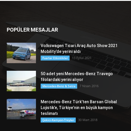
POPÜLER MESAJLAR
Volkswagen Ticari Araç Auto Show 2021
Mobility’de yerini aldı
13 Eylül 2021
Fuarlar Etkinlikler
50 adet yeni Mercedes-Benz Travego
filolardaki yerini alıyor
7 Nisan 2016
Mercedes-Benz & Setra
Mercedes-Benz Türk’ten Barsan Global
Lojistik’e, Türkiye’nin en büyük kamyon
teslimatı
30 Mart 2018
Çekici-Kamyon-Treyler