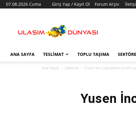
07.08.2026 Cuma
Giriş Yap / Kayıt Ol
Forum Arşiv
İleti
Ulaşım
Dünyası
ANA SAYFA
TESLIMAT
TOPLU TAŞIMA
SEKTÖR
Ana Sayfa
Sektörel
Yusen İnci Lojistik’ten İzmir’e ç
Yusen İnc