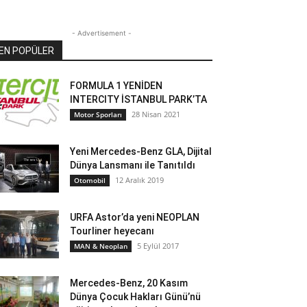
- Advertisement -
EN POPÜLER
FORMULA 1 YENİDEN
INTERCITY İSTANBUL PARK’TA
28 Nisan 2021
Motor Sporları
Yeni Mercedes-Benz GLA, Dijital
Dünya Lansmanı ile Tanıtıldı
12 Aralık 2019
Otomobil
URFA Astor’da yeni NEOPLAN
Tourliner heyecanı
5 Eylül 2017
MAN & Neoplan
Mercedes-Benz, 20 Kasım
Dünya Çocuk Hakları Günü’nü