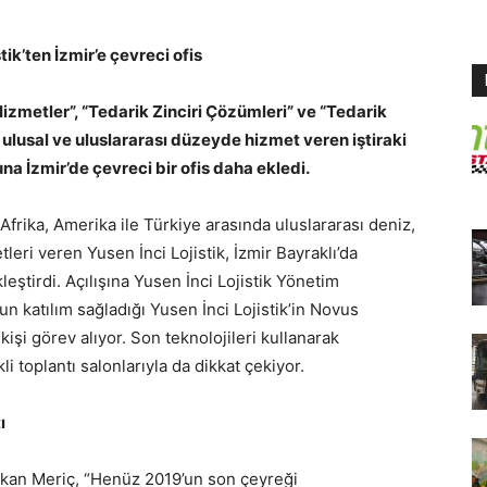
tik’ten İzmir’e çevreci ofis
Hizmetler”, “Tedarik Zinciri Çözümleri” ve “Tedarik
 ulusal ve uluslararası düzeyde hizmet veren iştiraki
a İzmir’de çevreci bir ofis daha ekledi.
frika, Amerika ile Türkiye arasında uluslararası deniz,
eri veren Yusen İnci Lojistik, İzmir Bayraklı’da
leştirdi. Açılışına Yusen İnci Lojistik Yönetim
n katılım sağladığı Yusen İnci Lojistik’in Novus
işi görev alıyor. Son teknolojileri kullanarak
kli toplantı salonlarıyla da dikkat çekiyor.
ı
Hakan Meriç, “Henüz 2019’un son çeyreği