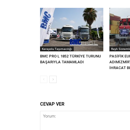
Karayolu Taşımacılığı
Raylı Sisteml
BMC PRO L 1852 TÜRKİYE TURUNU
PASİFİK EU
BAŞARIYLA TAMAMLADI
ADIMİZMİR
İHRACAT BL
CEVAP VER