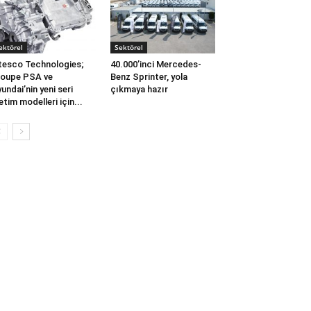
ektörel
Sektörel
tesco Technologies;
40.000’inci Mercedes-
oupe PSA ve
Benz Sprinter, yola
undai’nin yeni seri
çıkmaya hazır
etim modelleri için...