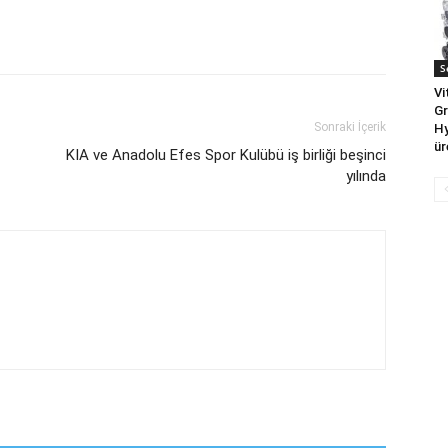
S
Vi
Gr
Sonraki İçerik
Hy
ür
KIA ve Anadolu Efes Spor Kulübü iş birliği beşinci
yılında