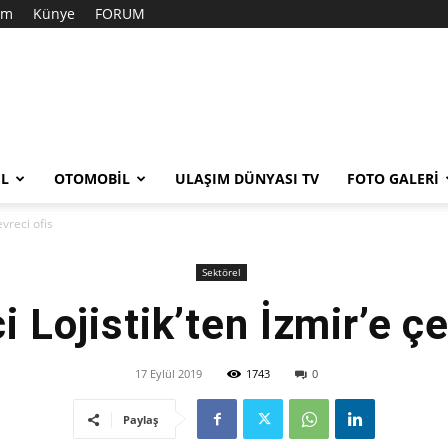
şim
Künye
FORUM
EL
OTOMOBIL
ULAŞIM DÜNYASI TV
FOTO GALERI
evreci ofis
Sektörel
i Lojistik’ten İzmir’e çe
17 Eylül 2019
1743
0
Paylaş