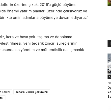
deflerin üzerine çıktık. 2019’u güçlü büyüme
’de önemli yatırım planları üzerinde çalışıyoruz ve
le birlikte emin adımlarla büyümeye devam ediyoruz”
deniz, kara ve hava yolu taşıma ve depolama
ileştirilmesi, yeni tedarik zinciri süreçlerinin
nusunda da yönetim ve mühendislik danışmanlık
S
Sc
Op
s Tower
Tedarik Zinciri Çözümleri
Ye
Se
tik