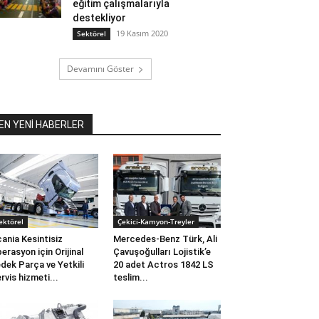
eğitim çalışmalarıyla
destekliyor
19 Kasım 2020
Sektörel
Devamını Göster
EN YENİ HABERLER
ektörel
Çekici-Kamyon-Treyler
ania Kesintisiz
Mercedes-Benz Türk, Ali
erasyon için Orijinal
Çavuşoğulları Lojistik’e
dek Parça ve Yetkili
20 adet Actros 1842 LS
rvis hizmeti...
teslim...