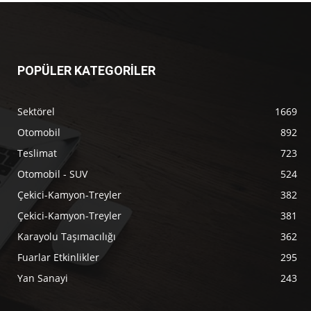
POPÜLER KATEGORİLER
Sektörel
1669
Otomobil
892
Teslimat
723
Otomobil - SUV
524
Çekici-Kamyon-Treyler
382
Çekici-Kamyon-Treyler
381
Karayolu Taşımacılığı
362
Fuarlar Etkinlikler
295
Yan Sanayi
243