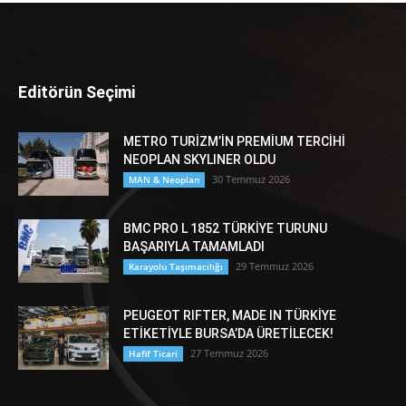
Editörün Seçimi
METRO TURİZM’İN PREMİUM TERCİHİ
NEOPLAN SKYLINER OLDU
30 Temmuz 2026
MAN & Neoplan
BMC PRO L 1852 TÜRKİYE TURUNU
BAŞARIYLA TAMAMLADI
29 Temmuz 2026
Karayolu Taşımacılığı
PEUGEOT RIFTER, MADE IN TÜRKİYE
ETİKETİYLE BURSA’DA ÜRETİLECEK!
27 Temmuz 2026
Hafif Ticari