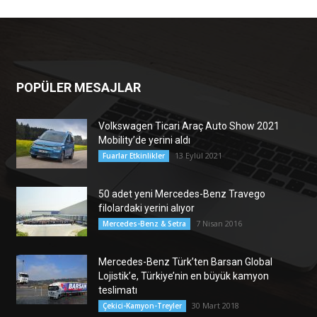
POPÜLER MESAJLAR
Volkswagen Ticari Araç Auto Show 2021
Mobility’de yerini aldı
13 Eylül 2021
Fuarlar Etkinlikler
50 adet yeni Mercedes-Benz Travego
filolardaki yerini alıyor
7 Nisan 2016
Mercedes-Benz & Setra
Mercedes-Benz Türk’ten Barsan Global
Lojistik’e, Türkiye’nin en büyük kamyon
teslimatı
30 Mart 2018
Çekici-Kamyon-Treyler