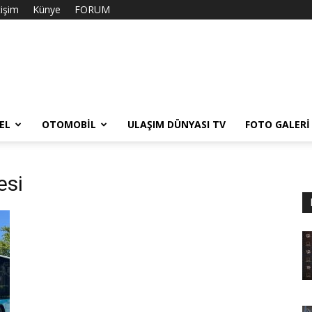
tişim
Künye
FORUM
EL
OTOMOBIL
ULAŞIM DÜNYASI TV
FOTO GALERI
esi