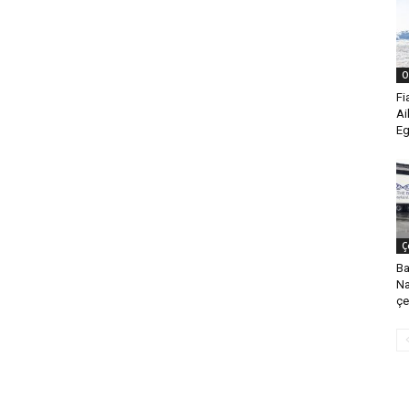
O
Fi
Ai
Eg
Ç
Ba
Na
çe