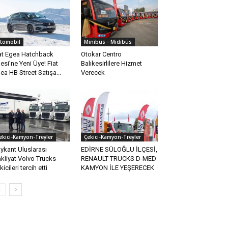
tomobil
Minibüs - Midibüs
at Egea Hatchback
Otokar Centro
lesi’ne Yeni Üye! Fiat
Balıkesirlilere Hizmet
ea HB Street Satışa...
Verecek
ekici-Kamyon-Treyler
Çekici-Kamyon-Treyler
ykant Uluslarası
EDİRNE SÜLOĞLU İLÇESİ,
kliyat Volvo Trucks
RENAULT TRUCKS D-MED
kicileri tercih etti
KAMYON İLE YEŞERECEK