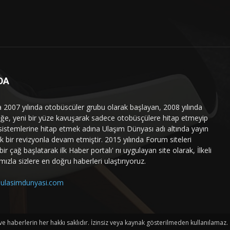
DA
a 2007 yılında otobüscüler grubu olarak başlayan, 2008 yılında
liğe, yeni bir yüze kavuşarak sadece otobüsçülere hitap etmeyip
sistemlerine hitap etmek adına Ulaşım Dünyası adı altında yayın
 bir revizyonla devam etmiştir. 2015 yılında Forum siteleri
ir çağ başlatarak ilk Haber portalı' nı uygulayan site olarak, İlkeli
mızla sizlere en doğru haberleri ulaştırıyoruz.
ulasimdunyasi.com
haberlerin her hakkı saklıdır. İzinsiz veya kaynak gösterilmeden kullanılamaz.