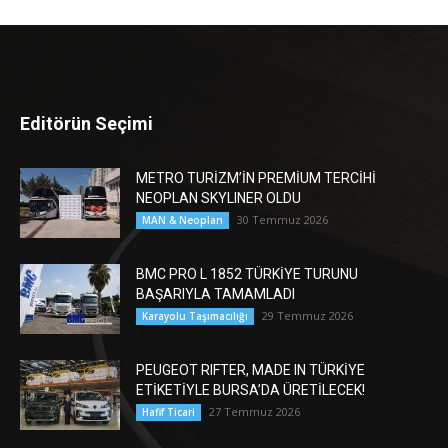
Editörün Seçimi
METRO TURİZM’İN PREMİUM TERCİHİ
NEOPLAN SKYLINER OLDU
30 Temmuz 2026
MAN & Neoplan
BMC PRO L 1852 TÜRKİYE TURUNU
BAŞARIYLA TAMAMLADI
29 Temmuz 2026
Karayolu Taşımacılığı
PEUGEOT RIFTER, MADE IN TÜRKİYE
ETİKETİYLE BURSA’DA ÜRETİLECEK!
27 Temmuz 2026
Hafif Ticari