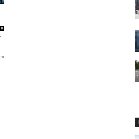
0
n
anı