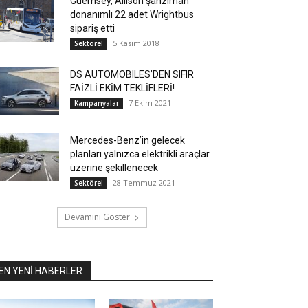
Guernsey, Allison şanzıman
donanımlı 22 adet Wrightbus
sipariş etti
5 Kasım 2018
Sektörel
DS AUTOMOBILES’DEN SIFIR
FAİZLİ EKİM TEKLİFLERİ!
7 Ekim 2021
Kampanyalar
Mercedes-Benz’in gelecek
planları yalnızca elektrikli araçlar
üzerine şekillenecek
28 Temmuz 2021
Sektörel
Devamını Göster
EN YENİ HABERLER