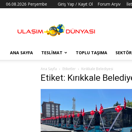
06.08.2026 Perşembe
Giriş Yap / Kayıt Ol
Forum Arşiv
İle
Ulaşım
Dünyası
ANA SAYFA
TESLIMAT
TOPLU TAŞIMA
SEKTÖR
Ana Sayfa
Etiketler
Kırıkkale Belediyesi
Etiket: Kırıkkale Belediy