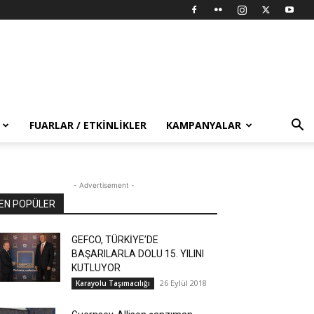
FUARLAR / ETKINLIKLER
KAMPANYALAR
- Advertisement -
EN POPÜLER
GEFCO, TÜRKİYE’DE
BAŞARILARLA DOLU 15. YILINI
KUTLUYOR
26 Eylül 2018
Karayolu Taşımacılığı