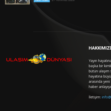
Hafif Ticari
HAKKIMIZ
Yayın hayatın
başka bir kim
bütün ulaşım 
hayatına büyük
arasında yeni b
haber anlayışı
İletişim:
info@