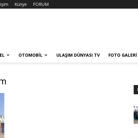
tişim
Künye
FORUM
EL
OTOMOBIL
ULAŞIM DÜNYASI TV
FOTO GALERI
em