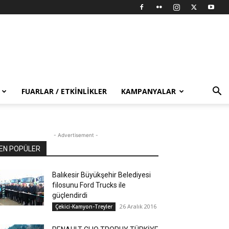
FUARLAR / ETKINLIKLER
KAMPANYALAR
- Advertisement -
EN POPÜLER
Balıkesir Büyükşehir Belediyesi
filosunu Ford Trucks ile
güçlendirdi
26 Aralık 2016
Çekici-Kamyon-Treyler