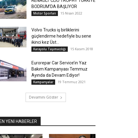
RENAULT CLIO TROPHY TÜRKİYE
BODRUM’DA BAŞLIYOR
15 Nisan 2022
Motor Sporları
Volvo Trucks iş birliklerini
güçlendirme hedefiyle bu sene
ikinci kez Üst...
15 Kasım 2018
Karayolu Taşımacılığı
Eurorepar Car Service’in Yaz
Bakım Kampanyası Temmuz
Ayında da Devam Ediyor!
19 Temmuz 2021
Kampanyalar
Devamını Göster
EN YENİ HABERLER