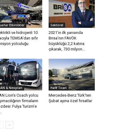
uarlar Etkinlikler
Sektörel
ektrikli ve hidrojenli 10
2021’in ilk yarısında
acıyla TEMSA’dan sıfır
Brisa’nın FAVÖK
isyon yolculuğu
büyüklüğü 2,2 katına
çıkarak, 730 milyon...
AN & Neoplan
Hafif Ticari
N Lion’s Coach yolcu
Mercedes-Benz Türk’ten
şımacılığının firmaların
Şubat ayına özel fırsatlar
zdesi: Fulya Turizm’e
..