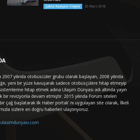
30 Mart 2018
Çekici-Kamyon-Treyler
DA
a 2007 yılında otobüscüler grubu olarak başlayan, 2008 yılında
liğe, yeni bir yüze kavuşarak sadece otobüsçülere hitap etmeyip
sistemlerine hitap etmek adına Ulaşım Dünyası adı altında yayın
 bir revizyonla devam etmiştir. 2015 yılında Forum siteleri
ir çağ başlatarak ilk Haber portalı' nı uygulayan site olarak, İlkeli
mızla sizlere en doğru haberleri ulaştırıyoruz.
ulasimdunyasi.com