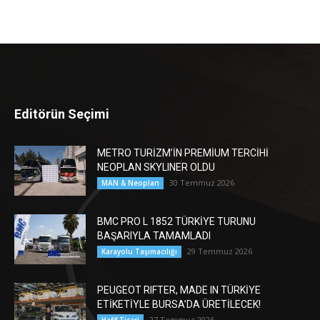
Editörün Seçimi
METRO TURİZM’İN PREMİUM TERCİHİ
NEOPLAN SKYLINER OLDU
30 Temmuz 2026
MAN & Neoplan
BMC PRO L 1852 TÜRKİYE TURUNU
BAŞARIYLA TAMAMLADI
29 Temmuz 2026
Karayolu Taşımacılığı
PEUGEOT RIFTER, MADE IN TÜRKİYE
ETİKETİYLE BURSA’DA ÜRETİLECEK!
27 Temmuz 2026