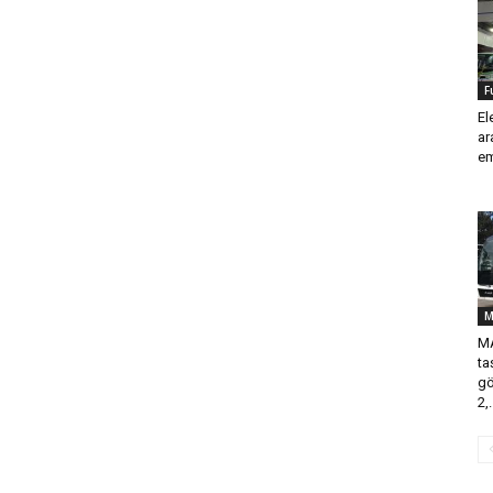
F
El
ar
em
M
MA
ta
gö
2,.