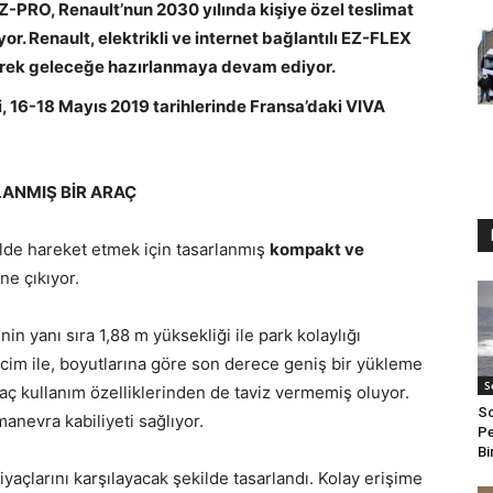
Z-PRO, Renault’nun 2030 yılında kişiye özel teslimat
or. Renault, elektrikli ve internet bağlantılı EZ-FLEX
derek geleceğe hazırlanmaya devam ediyor.
, 16-18 Mayıs 2019 tarihlerinde Fransa’daki VIVA
RLANMIŞ BİR ARAÇ
ilde hareket etmek için tasarlanmış
kompakt ve
ne çıkıyor.
n yanı sıra 1,88 m yüksekliği ile park kolaylığı
cim ile, boyutlarına göre son derece geniş bir yükleme
S
raç kullanım özelliklerinden de taviz vermemiş oluyor.
Sc
nevra kabiliyeti sağlıyor.
Pe
Bi
iyaçlarını karşılayacak şekilde tasarlandı. Kolay erişime