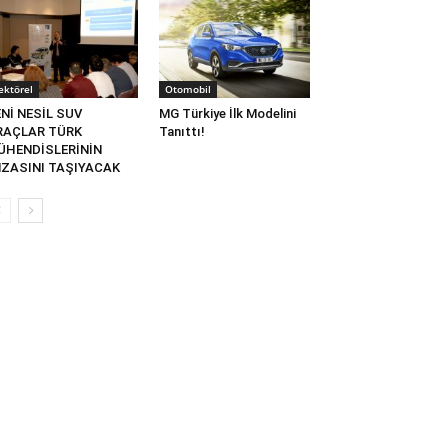
ektörel
Otomobil
Nİ NESİL SUV
MG Türkiye İlk Modelini
RAÇLAR TÜRK
Tanıttı!
ÜHENDİSLERİNİN
MZASINI TAŞIYACAK