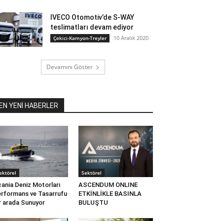
IVECO Otomotiv’de S-WAY
teslimatları devam ediyor
10 Aralık 2020
Çekici-Kamyon-Treyler
Devamını Göster
EN YENİ HABERLER
ektörel
Sektörel
ania Deniz Motorları
ASCENDUM ONLINE
rformans ve Tasarrufu
ETKİNLİKLE BASINLA
r arada Sunuyor
BULUŞTU