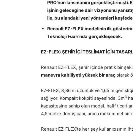
PRO’nun lansmanını gerçekleştirmişti. E
işinin geleceğine dair vizyonunu yansıtıy
ile, bu alandaki yeni yöntemleri keşfe
Renault EZ-FLEX modelinin ilk gösterimi
Teknoloji Fuarı’nda gerçekleşecek.
EZ-FLEX: ŞEHİR İÇİ TESLİMAT İÇİN TASA
Renault EZ-FLEX, şehir içinde pratik bir şek
manevra kabiliyeti yüksek bir araç
olarak ö
EZ-FLEX, 3,86 m uzunluk ve 1,65 m genişliğini
3
sağlıyor. Kompakt kokpiti sayesinde, 3m
ha
kapasitesine sahip olan model, hafif ticari a
4,5 metre dönüş çapı, araca mükemmel bir ma
Renault EZ-FLEX’te her şey kullanıcısının iht