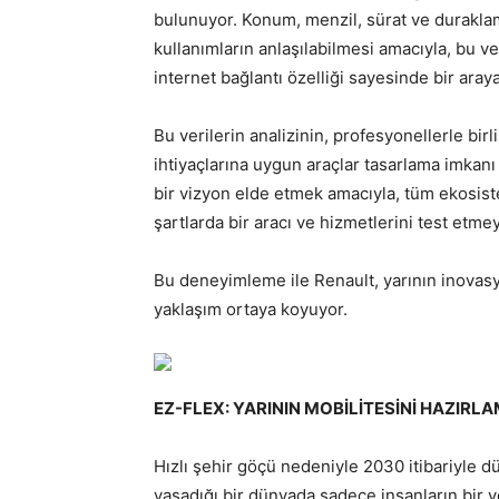
bulunuyor. Konum, menzil, sürat ve duraklama
kullanımların anlaşılabilmesi amacıyla, bu v
internet bağlantı özelliği sayesinde bir ara
Bu verilerin analizinin, profesyonellerle birli
ihtiyaçlarına uygun araçlar tasarlama imkanı s
bir vizyon elde etmek amacıyla, tüm ekosist
şartlarda bir aracı ve hizmetlerini test etmey
Bu deneyimleme ile Renault, yarının inovasy
yaklaşım ortaya koyuyor.
EZ-FLEX: YARININ MOBİLİTESİNİ HAZIRL
Hızlı şehir göçü nedeniyle 2030 itibariyle 
yaşadığı bir dünyada sadece insanların bir y