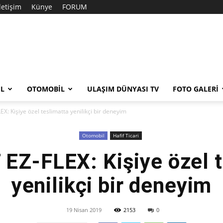
İletişim
Künye
FORUM
EL
OTOMOBIL
ULAŞIM DÜNYASI TV
FOTO GALERI
: Kişiye özel teslimatta yenilikçi bir deneyim
Otomobil
Hafif Ticari
EZ-FLEX: Kişiye özel t
yenilikçi bir deneyim
19 Nisan 2019
2153
0