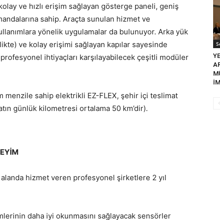
kolay ve hızlı erişim sağlayan gösterge paneli, geniş
umandalarına sahip. Araçta sunulan hizmet ve
kullanımlara yönelik uygulamalar da bulunuyor. Arka yük
kte) ve kolay erişimi sağlayan kapılar sayesinde
S
YE
profesyonel ihtiyaçları karşılayabilecek çeşitli modüler
A
M
İ
 menzile sahip elektrikli EZ-FLEX, şehir içi teslimat
matın günlük kilometresi ortalama 50 km’dir).
NEYİM
alanda hizmet veren profesyonel şirketlere 2 yıl
rimlerinin daha iyi okunmasını sağlayacak sensörler