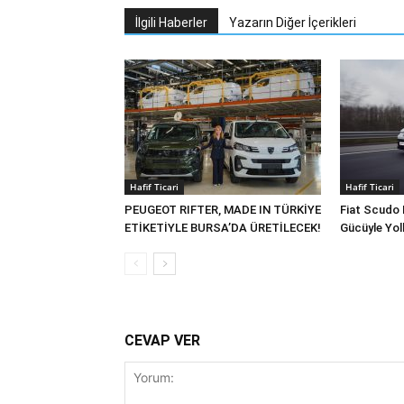
İlgili Haberler
Yazarın Diğer İçerikleri
Hafif Ticari
Hafif Ticari
PEUGEOT RIFTER, MADE IN TÜRKİYE
Fiat Scudo 
ETİKETİYLE BURSA’DA ÜRETİLECEK!
Gücüyle Yol
CEVAP VER