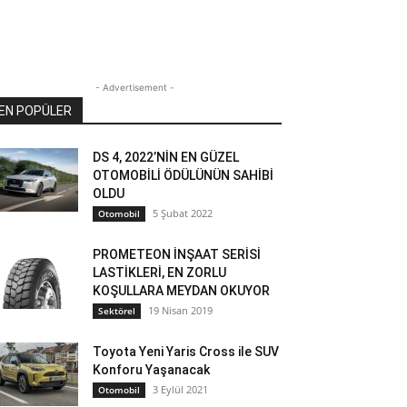
- Advertisement -
EN POPÜLER
DS 4, 2022’NİN EN GÜZEL
OTOMOBİLİ ÖDÜLÜNÜN SAHİBİ
OLDU
5 Şubat 2022
Otomobil
PROMETEON İNŞAAT SERİSİ
LASTİKLERİ, EN ZORLU
KOŞULLARA MEYDAN OKUYOR
19 Nisan 2019
Sektörel
Toyota Yeni Yaris Cross ile SUV
Konforu Yaşanacak
3 Eylül 2021
Otomobil