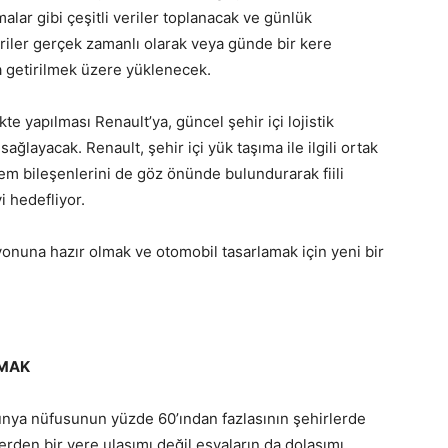
lar gibi çeşitli veriler toplanacak ve günlük
eriler gerçek zamanlı olarak veya günde bir kere
ya getirilmek üzere yüklenecek.
kte yapılması Renault’ya, güncel şehir içi lojistik
ağlayacak. Renault, şehir içi yük taşıma ile ilgili ortak
em bileşenlerini de göz önünde bulundurarak fiili
i hedefliyor.
onuna hazır olmak ve otomobil tasarlamak için yeni bir
AMAK
dünya nüfusunun yüzde 60’ından fazlasının şehirlerde
erden bir yere ulaşımı değil eşyaların da dolaşımı