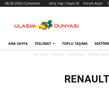
08.08.2026 Cumartesi
Giriş Yap / Kayıt Ol
Forum Arşiv
Ulaşım
Dünyası
ANA SAYFA
TESLIMAT
TOPLU TAŞIMA
SEKTÖR
Ana Sayfa
Otomobil
Hafif Ticari
RENAULT EZ-FLEX
RENAULT 