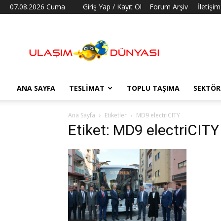
07.08.2026 Cuma
Giriş Yap / Kayıt Ol
Forum Arşiv
İletişim
Ulaşım
Dünyası
ANA SAYFA
TESLIMAT
TOPLU TAŞIMA
SEKTÖR
Ana Sayfa
Etiketler
MD9 electriCITY
Etiket: MD9 electriCITY