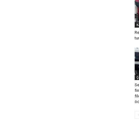
K
Re
tu
Ç
Se
fi
fi
öd