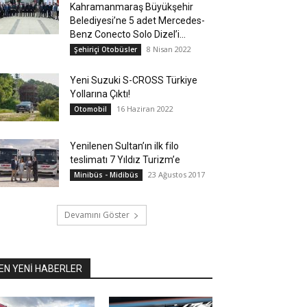
Kahramanmaraş Büyükşehir
Belediyesi’ne 5 adet Mercedes-
Benz Conecto Solo Dizel’i...
8 Nisan 2022
Şehiriçi Otobüsler
Yeni Suzuki S-CROSS Türkiye
Yollarına Çıktı!
16 Haziran 2022
Otomobil
Yenilenen Sultan’ın ilk filo
teslimatı 7 Yıldız Turizm’e
23 Ağustos 2017
Minibüs - Midibüs
Devamını Göster
EN YENİ HABERLER