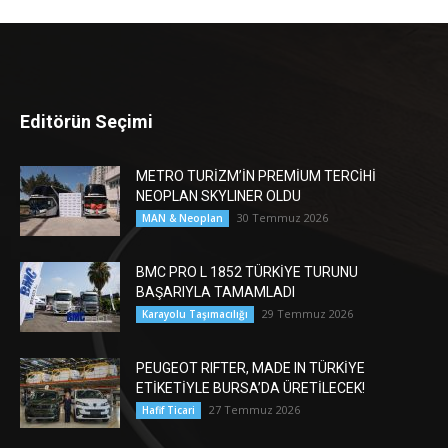
Editörün Seçimi
METRO TURİZM’İN PREMİUM TERCİHİ
NEOPLAN SKYLINER OLDU
30 Temmuz 2026
MAN & Neoplan
BMC PRO L 1852 TÜRKİYE TURUNU
BAŞARIYLA TAMAMLADI
29 Temmuz 2026
Karayolu Taşımacılığı
PEUGEOT RIFTER, MADE IN TÜRKİYE
ETİKETİYLE BURSA’DA ÜRETİLECEK!
27 Temmuz 2026
Hafif Ticari