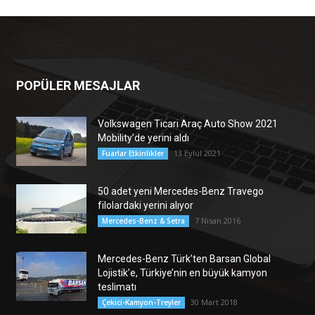
POPÜLER MESAJLAR
Volkswagen Ticari Araç Auto Show 2021
Mobility’de yerini aldı
13 Eylül 2021
Fuarlar Etkinlikler
50 adet yeni Mercedes-Benz Travego
filolardaki yerini alıyor
7 Nisan 2016
Mercedes-Benz & Setra
Mercedes-Benz Türk’ten Barsan Global
Lojistik’e, Türkiye’nin en büyük kamyon
teslimatı
30 Mart 2018
Çekici-Kamyon-Treyler