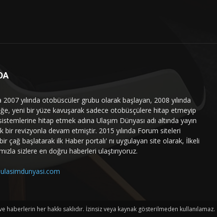
DA
a 2007 yılında otobüscüler grubu olarak başlayan, 2008 yılında
liğe, yeni bir yüze kavuşarak sadece otobüsçülere hitap etmeyip
sistemlerine hitap etmek adına Ulaşım Dünyası adı altında yayın
 bir revizyonla devam etmiştir. 2015 yılında Forum siteleri
ir çağ başlatarak ilk Haber portalı' nı uygulayan site olarak, İlkeli
mızla sizlere en doğru haberleri ulaştırıyoruz.
ulasimdunyasi.com
haberlerin her hakkı saklıdır. İzinsiz veya kaynak gösterilmeden kullanılamaz.