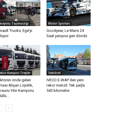
arayolu Taşımacılığı
Motor Sporları
nault Trucks, Ege’yi
Goodyear, Le Mans 24
rluyor
Saat yarışına geri döndü
ekici-Kamyon-Treyler
Sektörel
ktörün önde gelen
IVECO E-WAY’den yeni
rması Alışan Lojistik,
rekor menzil: Tek şarjla
losunu Yılın Kamyonu
543 kilometre
üllü...