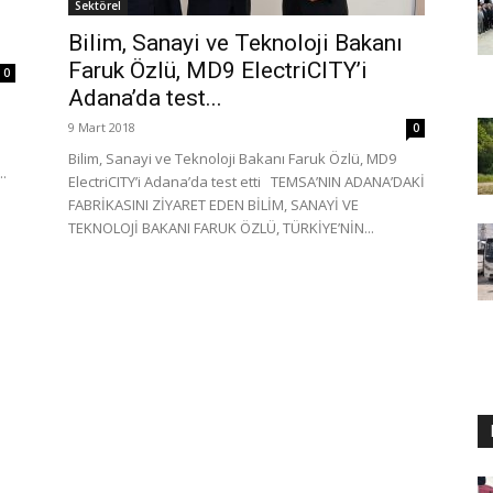
Sektörel
Bilim, Sanayi ve Teknoloji Bakanı
Faruk Özlü, MD9 ElectriCITY’i
0
Adana’da test...
9 Mart 2018
0
n
Bilim, Sanayi ve Teknoloji Bakanı Faruk Özlü, MD9
..
ElectriCITY’i Adana’da test etti TEMSA’NIN ADANA’DAKİ
FABRİKASINI ZİYARET EDEN BİLİM, SANAYİ VE
TEKNOLOJİ BAKANI FARUK ÖZLÜ, TÜRKİYE’NİN...