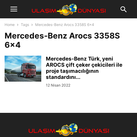
Home
Tags
Mercedes-Benz Arocs 3358S 6×4
Mercedes-Benz Arocs 3358S
6×4
Mercedes-Benz Türk, yeni
AROCS çift çeker çekicileri ile
proje taşımacılığının
standardını...
12 Nisan 2022