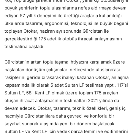
Koç Topluluğu şirketlerinden Otokar, yenilikçi otobüsleriyle
büyük şehirlerin toplu ulaşımlarına nefes aldırmaya devam
ediyor. 57 yıllık deneyimi ile ürettiği araçlarla kullanıldığı
ülkelerde tasarımı, ergonomisi, teknolojisi ile büyük beğeni
toplayan Otokar, haziran ayı sonunda Gürcistan ile
gerçekleştirdiği 175 adetlik otobüs ihracatı anlaşmasının
teslimatına başladı.
Gürcistan’ın artan toplu taşıma ihtiyacını karşılamak üzere
başlatılan dönüşüm çalışmaları neticesinde uluslararası
rakiplerini geride bırakarak ihaleyi kazanan Otokar, anlaşma
kapsamında ilk olarak 5 adet Sultan LF teslimatı yaptı. 117’si
Sultan LF, 58’i Kent LF olmak üzere toplam 175 araçtan
oluşan ihracat anlaşmasının teslimatları 2021 yılında da
devam edecek. Otokar, tasarımı, teknik özellikleri, geniş iç
hacmiyle Gürcistanlılara daha çevreci ve konforlu bir
seyahat sunarak ulaşımda yeni bir dönem başlatacak
Sultan LF ve Kent LF için yedek parça temini ve eğitimlerini