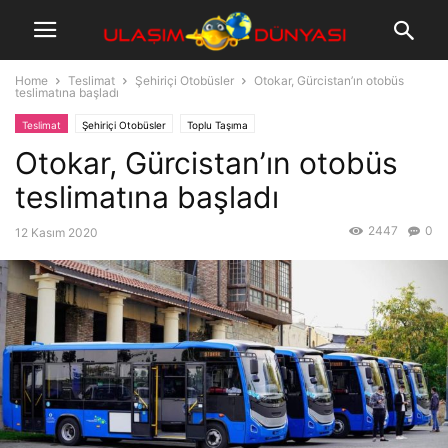
Home
Teslimat
Şehiriçi Otobüsler
Otokar, Gürcistan’ın otobüs
teslimatına başladı
Teslimat
Şehiriçi Otobüsler
Toplu Taşıma
Otokar, Gürcistan’ın otobüs
teslimatına başladı
2447
0
12 Kasım 2020