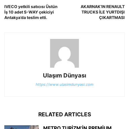
IVECO yetkili satıcısı Üstün
AKARNAK’IN RENAULT
İş 10 adet S-WAY çekiciyi
TRUCKS İLE YURTDIŞI
Antakya’da teslim etti.
ÇIKARTMASI
Ulaşım Dünyası
https://www.ulasimdunyasi.com
RELATED ARTICLES
METRO TURİZM’İN PREMİUM