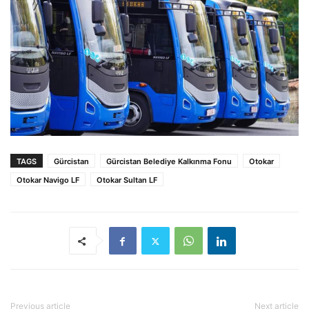
TAGS
Gürcistan
Gürcistan Belediye Kalkınma Fonu
Otokar
Otokar Navigo LF
Otokar Sultan LF
Previous article
Next article