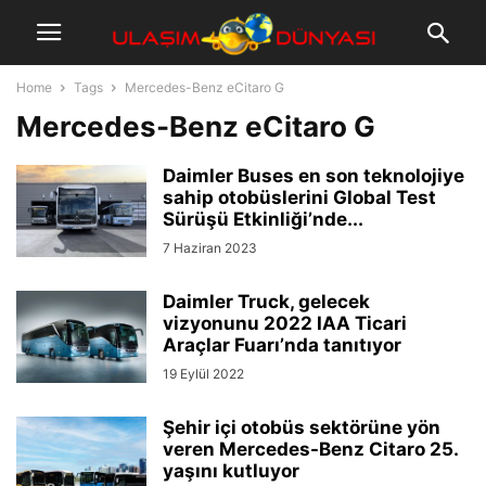
Home
Tags
Mercedes-Benz eCitaro G
Mercedes-Benz eCitaro G
Daimler Buses en son teknolojiye
sahip otobüslerini Global Test
Sürüşü Etkinliği’nde...
7 Haziran 2023
Daimler Truck, gelecek
vizyonunu 2022 IAA Ticari
Araçlar Fuarı’nda tanıtıyor
19 Eylül 2022
Şehir içi otobüs sektörüne yön
veren Mercedes-Benz Citaro 25.
yaşını kutluyor