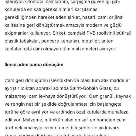
işleniyor. Otomobil camlarının, çarpışma güvenliği gibi
konularda en katı gereksinimleri karşılaması
gerekliliğinden hareket eden şirket, hasarlı camı orijinal
kalitesine geri dönüştürmek amacıyla modern ve güçlü
ekipmanlar kullanıyor. Şirket, camdaki PVB (polivinil bütiral)
plastik tabakalar, pencere kenarları, metaller, anten
kabloları gibi cam olmayan tüm malzemeleri ayırıyor.
İkinci adım cama dönüşüm
Cam geri dönüşümü işlendikten ve olası tüm atık maddeler
ayrıştırıldıktan sonraki adımda Saint-Gobain Glass, bu
malzemeyi cam levhaya dönüştürüyor. Cam granül, kaynak
ve rengin net bir şekilde doğrulanması için başlangıçta
türüne göre ayrılıyor ve ardından özel kutularda muhafaza
ediliyor. Malzeme, mümkün olan en saf, en homojen camı
üretmek amacıyla camın temel bileşenleri olan kuvars
kumu, sodyum karbonat ve tebeşirle karıştırılıyor.