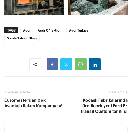
TAGS
Audi
Audi Q4 e-tron
Audi Türkiye
Saint-Gobain Glass
Previous article
Next article
Euromaster’dan Çok
Kocaeli Fabrikalarında
Avantajlı Bakım Kampanyası!
üretilecek yeni Ford E-
Transit Custom tanıtıldı