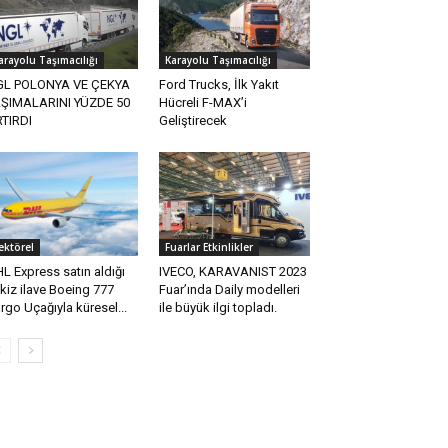
arayolu Taşımacılığı
Karayolu Taşımacılığı
GL POLONYA VE ÇEKYA
Ford Trucks, İlk Yakıt
ŞIMALARINI YÜZDE 50
Hücreli F-MAX’i
TIRDI
Geliştirecek
ektörel
Fuarlar Etkinlikler
L Express satın aldığı
IVECO, KARAVANIST 2023
kiz ilave Boeing 777
Fuar’ında Daily modelleri
rgo Uçağıyla küresel...
ile büyük ilgi topladı.