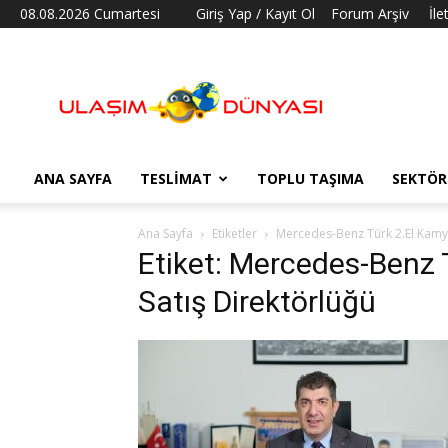
08.08.2026 Cumartesi
Giriş Yap / Kayıt Ol
Forum Arşiv
İle
Ulaşım
Dünyası
ANA SAYFA
TESLIMAT
TOPLU TAŞIMA
SEKTÖR
Ana Sayfa
Etiketler
Mercedes-Benz Türk 2.El Kamy
Etiket: Mercedes-Benz 
Satış Direktörlüğü