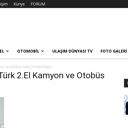
tişim
Künye
FORUM
EL
OTOMOBIL
ULAŞIM DÜNYASI TV
FOTO GALERI
on ve Otobüs Satış Direktörlüğü
Türk 2.El Kamyon ve Otobüs