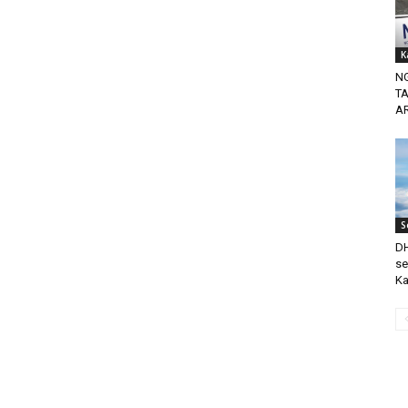
K
N
TA
AR
S
DH
se
Ka