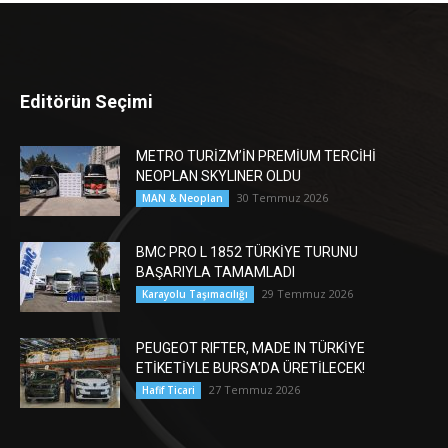
Editörün Seçimi
METRO TURİZM’İN PREMİUM TERCİHİ
NEOPLAN SKYLINER OLDU
30 Temmuz 2026
MAN & Neoplan
BMC PRO L 1852 TÜRKİYE TURUNU
BAŞARIYLA TAMAMLADI
29 Temmuz 2026
Karayolu Taşımacılığı
PEUGEOT RIFTER, MADE IN TÜRKİYE
ETİKETİYLE BURSA’DA ÜRETİLECEK!
27 Temmuz 2026
Hafif Ticari