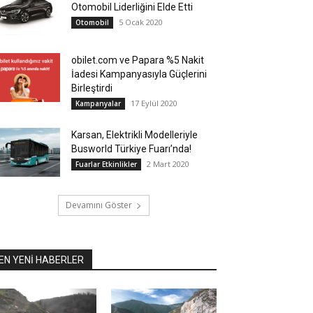
Otomobil Liderliğini Elde Etti
5 Ocak 2020
Otomobil
obilet.com ve Papara %5 Nakit
İadesi Kampanyasıyla Güçlerini
Birleştirdi
17 Eylül 2020
Kampanyalar
Karsan, Elektrikli Modelleriyle
Busworld Türkiye Fuarı’nda!
2 Mart 2020
Fuarlar Etkinlikler
Devamını Göster
EN YENİ HABERLER