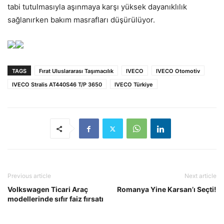
tabi tutulmasıyla aşınmaya karşı yüksek dayanıklılık
sağlanırken bakım masrafları düşürülüyor.
TAGS
Fırat Uluslararası Taşımacılık
IVECO
IVECO Otomotiv
IVECO Stralis AT440S46 T/P 3650
IVECO Türkiye
Previous article
Next article
Volkswagen Ticari Araç
Romanya Yine Karsan’ı Seçti!
modellerinde sıfır faiz fırsatı