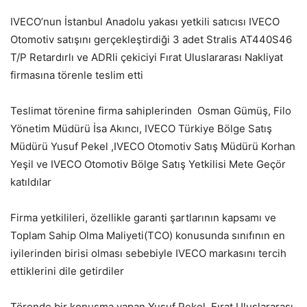
IVECO’nun İstanbul Anadolu yakası yetkili satıcısı IVECO
Otomotiv satışını gerçekleştirdiği 3 adet Stralis AT440S46
T/P Retardırlı ve ADRli çekiciyi Fırat Uluslararası Nakliyat
firmasına törenle teslim etti
Teslimat törenine firma sahiplerinden Osman Gümüş, Filo
Yönetim Müdürü İsa Akıncı, IVECO Türkiye Bölge Satış
Müdürü Yusuf Pekel ,IVECO Otomotiv Satış Müdürü Korhan
Yeşil ve IVECO Otomotiv Bölge Satış Yetkilisi Mete Geçör
katıldılar
Firma yetkilileri, özellikle garanti şartlarının kapsamı ve
Toplam Sahip Olma Maliyeti(TCO) konusunda sınıfının en
iyilerinden birisi olması sebebiyle IVECO markasını tercih
ettiklerini dile getirdiler
Törende bir konuşma yapan Yusuf Pekel, Fırat Uluslararası