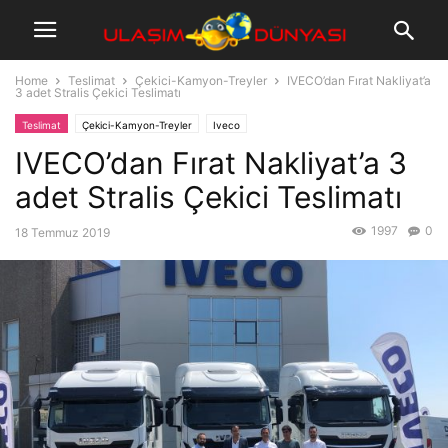
Home
Teslimat
Çekici-Kamyon-Treyler
IVECO’dan Fırat Nakliyat’a
3 adet Stralis Çekici Teslimatı
Teslimat
Çekici-Kamyon-Treyler
Iveco
IVECO’dan Fırat Nakliyat’a 3
adet Stralis Çekici Teslimatı
1997
0
18 Temmuz 2019