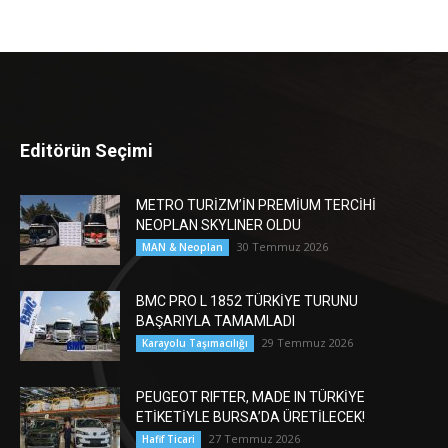
Editörün Seçimi
METRO TURİZM’İN PREMİUM TERCİHİ
NEOPLAN SKYLINER OLDU
30 Temmuz 2026
MAN & Neoplan
BMC PRO L 1852 TÜRKİYE TURUNU
BAŞARIYLA TAMAMLADI
29 Temmuz 2026
Karayolu Taşımacılığı
PEUGEOT RIFTER, MADE IN TÜRKİYE
ETİKETİYLE BURSA’DA ÜRETİLECEK!
27 Temmuz 2026
Hafif Ticari