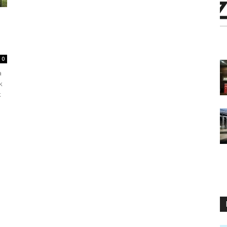
0
a
k
k