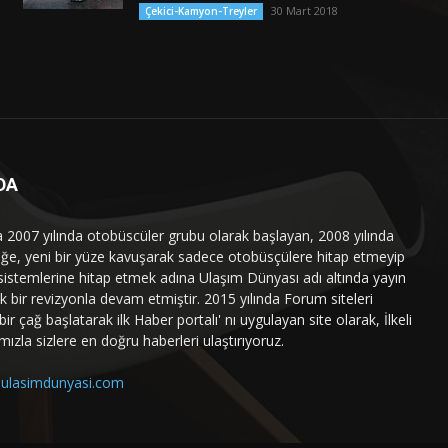
30 Mart 2018
Çekici-Kamyon-Treyler
DA
a 2007 yılında otobüscüler grubu olarak başlayan, 2008 yılında
liğe, yeni bir yüze kavuşarak sadece otobüsçülere hitap etmeyip
sistemlerine hitap etmek adına Ulaşım Dünyası adı altında yayın
 bir revizyonla devam etmiştir. 2015 yılında Forum siteleri
ir çağ başlatarak ilk Haber portalı' nı uygulayan site olarak, İlkeli
mızla sizlere en doğru haberleri ulaştırıyoruz.
ulasimdunyasi.com