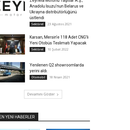
Zeynela Motorlu Taşıtlar A.Ş.,
Anadolu Isuzu’nun Belarus ve
Ukrayna distribütörlüğünü
üstlendi
23 Ağustos 2021
Sektörel
Karsan, Mersin’e 118 Adet CNG’li
Yeni Otobüs Teslimatı Yapacak
10 Şubat 2022
Sektörel
Yenilenen Q2 showroomlarda
yerini aldı.
18 Nisan 2021
Otomobil
Devamını Göster
EN YENİ HABERLER