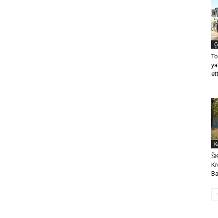
Ç
To
ya
ett
K
ŠK
Kr
Ba