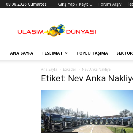
08.08.2026 Cumartesi
Giriş Yap / Kayıt Ol
Forum Arşiv
İle
Ulaşım
Dünyası
ANA SAYFA
TESLIMAT
TOPLU TAŞIMA
SEKTÖR
Ana Sayfa
Etiketler
Nev Anka Nakliye
Etiket: Nev Anka Nakliy