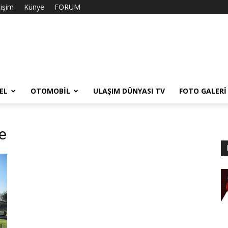
tişim
Künye
FORUM
EL
OTOMOBIL
ULAŞIM DÜNYASI TV
FOTO GALERI
e