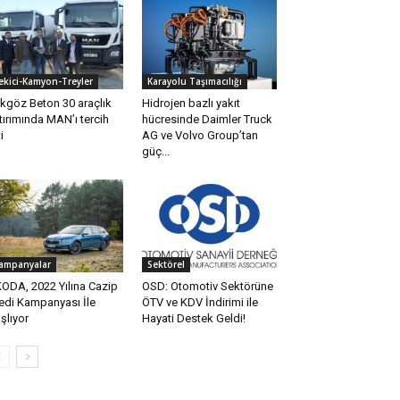
ekici-Kamyon-Treyler
Karayolu Taşımacılığı
kgöz Beton 30 araçlık
Hidrojen bazlı yakıt
tırımında MAN’ı tercih
hücresinde Daimler Truck
i
AG ve Volvo Group’tan
güç...
ampanyalar
Sektörel
ODA, 2022 Yılına Cazip
OSD: Otomotiv Sektörüne
edi Kampanyası İle
ÖTV ve KDV İndirimi ile
şlıyor
Hayati Destek Geldi!