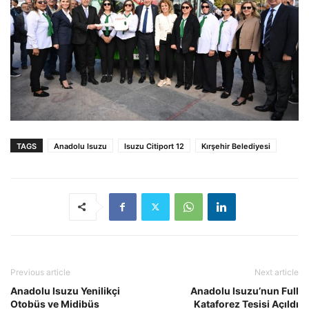
TAGS
Anadolu Isuzu
Isuzu Citiport 12
Kırşehir Belediyesi
Previous article
Next article
Anadolu Isuzu Yenilikçi
Anadolu Isuzu’nun Full
Otobüs ve Midibüs
Kataforez Tesisi Açıldı