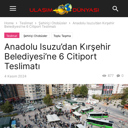
Home
Teslimat
Şehiriçi Otobüsler
Anadolu Isuzu’dan Kırşehir
Belediyesi’ne 6 Citiport Teslimatı
Teslimat
Şehiriçi Otobüsler
Toplu Taşıma
Anadolu Isuzu’dan Kırşehir
Belediyesi’ne 6 Citiport
Teslimatı
877
0
4 Kasım 2024