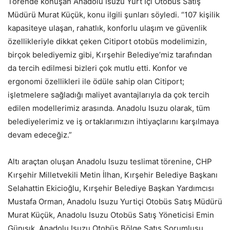
Törende konuşan Anadolu Isuzu Yurt İçi Otobüs Satış
Müdürü Murat Küçük, konu ilgili şunları söyledi. “107 kişilik
kapasiteye ulaşan, rahatlık, konforlu ulaşım ve güvenlik
özellikleriyle dikkat çeken Citiport otobüs modelimizin,
birçok belediyemiz gibi, Kırşehir Belediye’miz tarafından
da tercih edilmesi bizleri çok mutlu etti. Konfor ve
ergonomi özellikleri ile ödüle sahip olan Citiport;
işletmelere sağladığı maliyet avantajlarıyla da çok tercih
edilen modellerimiz arasında. Anadolu Isuzu olarak, tüm
belediyelerimiz ve iş ortaklarımızın ihtiyaçlarını karşılmaya
devam edeceğiz.”
Altı araçtan oluşan Anadolu Isuzu teslimat törenine, CHP
Kırşehir Milletvekili Metin İlhan, Kırşehir Belediye Başkanı
Selahattin Ekicioğlu, Kırşehir Belediye Başkan Yardımcısı
Mustafa Orman, Anadolu Isuzu Yurtiçi Otobüs Satış Müdürü
Murat Küçük, Anadolu Isuzu Otobüs Satış Yöneticisi Emin
Günışık, Anadolu Isuzu Otobüs Bölge Satış Sorumlusu