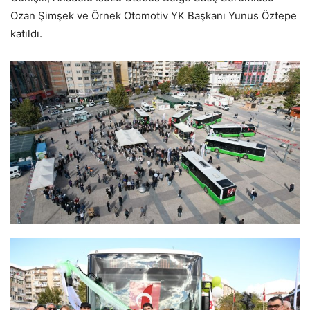
Ozan Şimşek ve Örnek Otomotiv YK Başkanı Yunus Öztepe
katıldı.