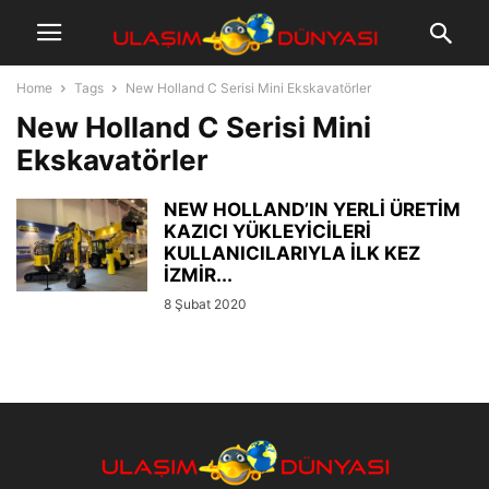
Home
Tags
New Holland C Serisi Mini Ekskavatörler
New Holland C Serisi Mini
Ekskavatörler
NEW HOLLAND’IN YERLİ ÜRETİM
KAZICI YÜKLEYİCİLERİ
KULLANICILARIYLA İLK KEZ
İZMİR...
8 Şubat 2020