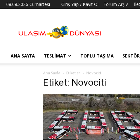
08.08.2026 Cumartesi
Giriş Yap / Kayıt Ol
Forum Arşiv
İle
Ulaşım
Dünyası
ANA SAYFA
TESLIMAT
TOPLU TAŞIMA
SEKTÖR
Ana Sayfa
Etiketler
Novociti
Etiket: Novociti