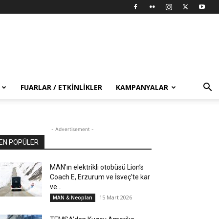
FUARLAR / ETKINLIKLER
KAMPANYALAR
- Advertisement -
EN POPÜLER
MAN’ın elektrikli otobüsü Lion’s
Coach E, Erzurum ve İsveç’te kar
ve...
15 Mart 2026
MAN & Neoplan