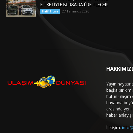
ETİKETİYLE BURSA’DA ÜRETİLECEK!
27 Temmuz 2026
Hafif Ticari
HAKKIMIZ
Yayın hayatın
başka bir kim
bütün ulaşım 
hayatına büyük
arasında yeni b
haber anlayışı
İletişim:
info@