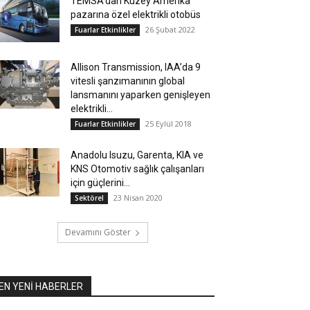
TEMSA’dan Kuzey Amerika
pazarına özel elektrikli otobüs
26 Şubat 2022
Fuarlar Etkinlikler
Allison Transmission, IAA’da 9
vitesli şanzımanının global
lansmanını yaparken genişleyen
elektrikli...
25 Eylül 2018
Fuarlar Etkinlikler
Anadolu Isuzu, Garenta, KIA ve
KNS Otomotiv sağlık çalışanları
için güçlerini...
23 Nisan 2020
Sektörel
Devamını Göster
EN YENİ HABERLER