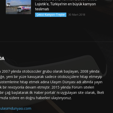
Lojistik’e, Türkiye’nin en büyük kamyon
teslimatı
30 Mart 2018
Çekici-Kamyon-Treyler
DA
a 2007 yılında otobüscüler grubu olarak başlayan, 2008 yılında
liğe, yeni bir yüze kavuşarak sadece otobüsçülere hitap etmeyip
sistemlerine hitap etmek adına Ulaşım Dünyası adı altında yayın
 bir revizyonla devam etmiştir. 2015 yılında Forum siteleri
ir çağ başlatarak ilk Haber portalı' nı uygulayan site olarak, İlkeli
mızla sizlere en doğru haberleri ulaştırıyoruz.
ulasimdunyasi.com