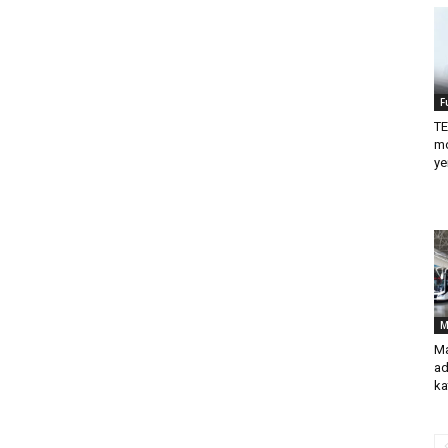
F
TE
mo
ye
M
Ma
ad
ka