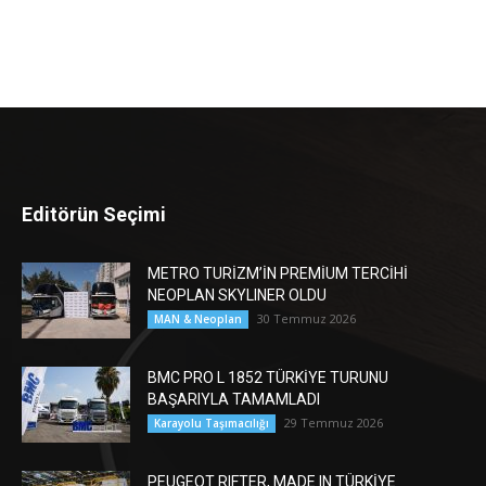
Editörün Seçimi
METRO TURİZM’İN PREMİUM TERCİHİ
NEOPLAN SKYLINER OLDU
30 Temmuz 2026
MAN & Neoplan
BMC PRO L 1852 TÜRKİYE TURUNU
BAŞARIYLA TAMAMLADI
29 Temmuz 2026
Karayolu Taşımacılığı
PEUGEOT RIFTER, MADE IN TÜRKİYE