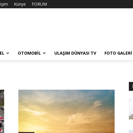
tişim
Künye
FORUM
EL
OTOMOBIL
ULAŞIM DÜNYASI TV
FOTO GALERI