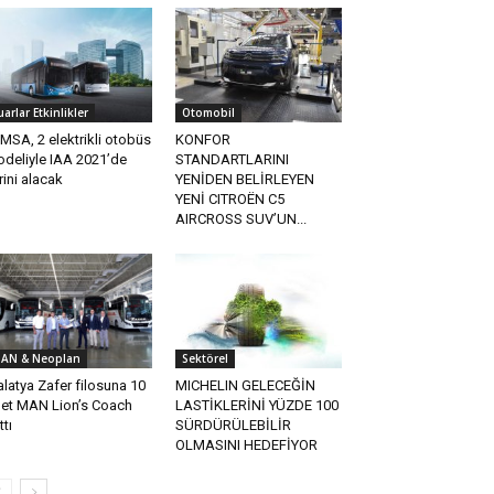
uarlar Etkinlikler
Otomobil
MSA, 2 elektrikli otobüs
KONFOR
deliyle IAA 2021’de
STANDARTLARINI
rini alacak
YENİDEN BELİRLEYEN
YENİ CITROËN C5
AIRCROSS SUV’UN...
AN & Neoplan
Sektörel
latya Zafer filosuna 10
MICHELIN GELECEĞİN
et MAN Lion’s Coach
LASTİKLERİNİ YÜZDE 100
ttı
SÜRDÜRÜLEBİLİR
OLMASINI HEDEFİYOR