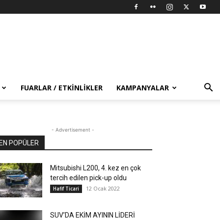
FUARLAR / ETKINLIKLER
KAMPANYALAR
- Advertisement -
EN POPÜLER
Mitsubishi L200, 4. kez en çok
tercih edilen pick-up oldu
12 Ocak 2022
Hafif Ticari
SUV’DA EKİM AYININ LİDERİ