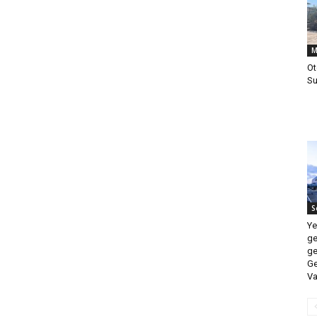
M
Ot
Su
S
Ye
ge
ge
Ge
Va