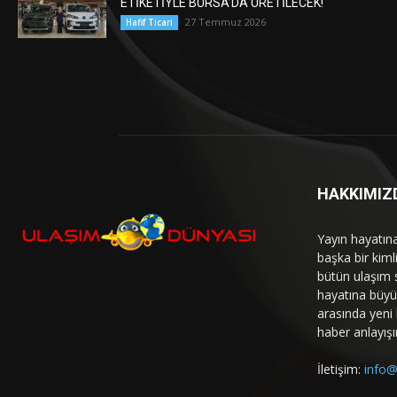
ETİKETİYLE BURSA’DA ÜRETİLECEK!
27 Temmuz 2026
Hafif Ticari
HAKKIMIZ
Yayın hayatın
başka bir kim
bütün ulaşım 
hayatına büyük
arasında yeni b
haber anlayışı
İletişim:
info@