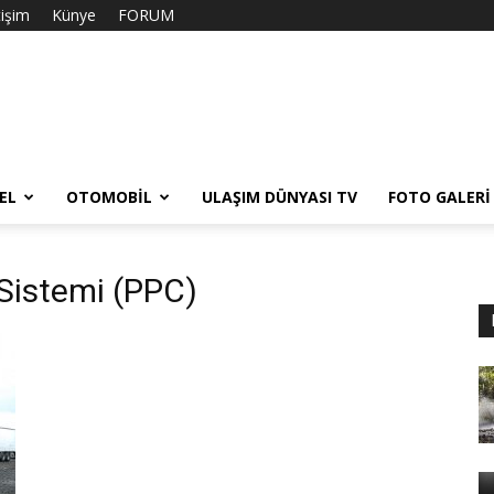
tişim
Künye
FORUM
EL
OTOMOBIL
ULAŞIM DÜNYASI TV
FOTO GALERI
 Sistemi (PPC)