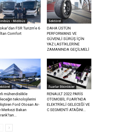
inibüs - Midibüs
Sektörel
okar’dan FSR Turizm’e 6
DAHA ÜSTÜN
ltan Comfort
PERFORMANS VE
GÜVENLİ SÜRÜŞ İÇİN
YAZ LASTİKLERİNE
ZAMANINDA GEÇİLMELİ
ektörel
Fuarlar Etkinlikler
rli mühendislikle
RENAULT 2022 PARİS
leceğin teknolojilerini
OTOMOBİL FUARI’NDA
liştiren Ford Otosan Ar-
ELEKTRİKLİ GELECEĞİ VE
 Merkezi Bakan
C SEGMENTİ ATAĞINI...
rank’tan...