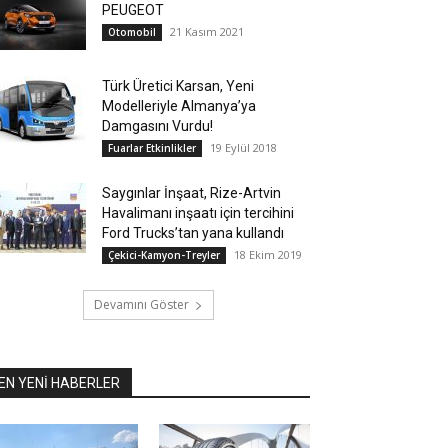
PEUGEOT
21 Kasım 2021
Otomobil
Türk Üretici Karsan, Yeni
Modelleriyle Almanya’ya
Damgasını Vurdu!
19 Eylül 2018
Fuarlar Etkinlikler
Saygınlar İnşaat, Rize-Artvin
Havalimanı inşaatı için tercihini
Ford Trucks’tan yana kullandı
18 Ekim 2019
Çekici-Kamyon-Treyler
Devamını Göster
EN YENİ HABERLER