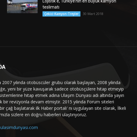
Lojistik’e, Türkiye’nin en büyük kamyon
teslimatı
30 Mart 2018
Çekici-Kamyon-Treyler
DA
a 2007 yılında otobüscüler grubu olarak başlayan, 2008 yılında
liğe, yeni bir yüze kavuşarak sadece otobüsçülere hitap etmeyip
sistemlerine hitap etmek adına Ulaşım Dünyası adı altında yayın
 bir revizyonla devam etmiştir. 2015 yılında Forum siteleri
ir çağ başlatarak ilk Haber portalı' nı uygulayan site olarak, İlkeli
mızla sizlere en doğru haberleri ulaştırıyoruz.
ulasimdunyasi.com