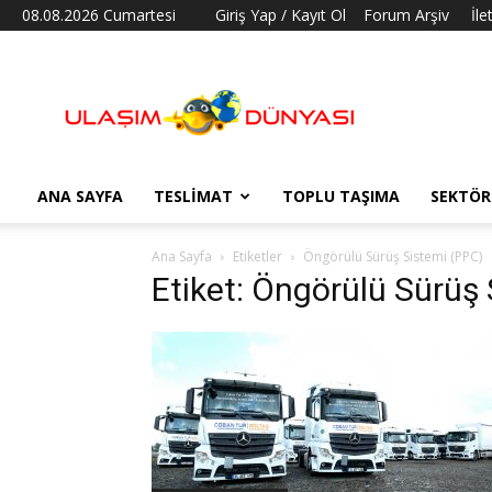
08.08.2026 Cumartesi
Giriş Yap / Kayıt Ol
Forum Arşiv
İle
Ulaşım
Dünyası
ANA SAYFA
TESLIMAT
TOPLU TAŞIMA
SEKTÖR
Ana Sayfa
Etiketler
Öngörülü Sürüş Sistemi (PPC)
Etiket: Öngörülü Sürüş