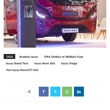
TAGS
Anadolu Isuzu
FIAA Otobüs ve Midibüs Fuarı
Isuzu Grand Toro
Isuzu Novo Volt
Isuzu Visigo
Yeni Isuzu NovoCITI Volt