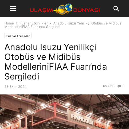
Home
Fuarlar Etkinlikler
Anadolu Isuzu Yenilikçi Otobüs ve Midibüs
ModelleriniFIAA Fuarı’nda Sergiledi
Fuarlar Etkinlikler
Anadolu Isuzu Yenilikçi
Otobüs ve Midibüs
ModelleriniFIAA Fuarı’nda
Sergiledi
860
0
23 Ekim 2024