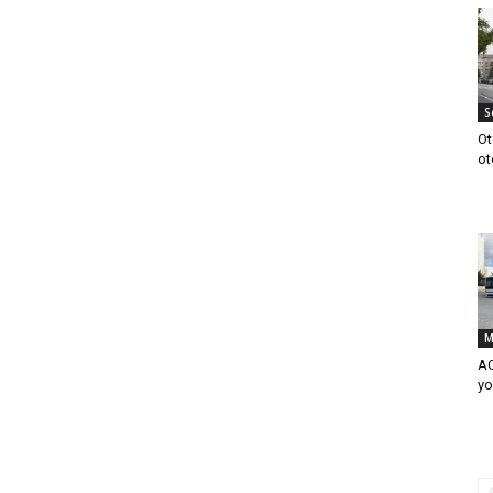
S
Ot
ot
M
AC
yo