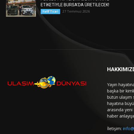
ETİKETİYLE BURSA’DA ÜRETİLECEK!
27 Temmuz 2026
Hafif Ticari
HAKKIMIZ
Yayın hayatın
başka bir kim
bütün ulaşım 
hayatına büyük
arasında yeni b
haber anlayışı
İletişim:
info@