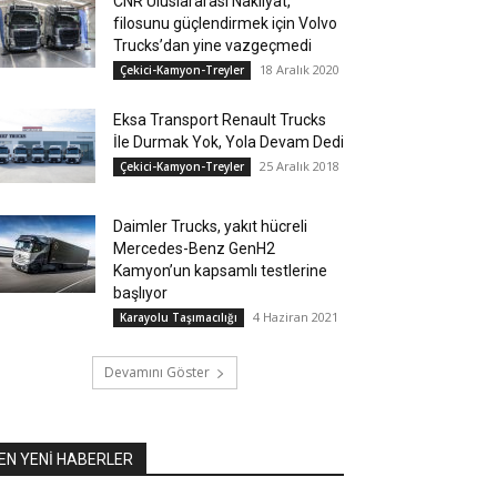
CNR Uluslararası Nakliyat,
filosunu güçlendirmek için Volvo
Trucks’dan yine vazgeçmedi
18 Aralık 2020
Çekici-Kamyon-Treyler
Eksa Transport Renault Trucks
İle Durmak Yok, Yola Devam Dedi
25 Aralık 2018
Çekici-Kamyon-Treyler
Daimler Trucks, yakıt hücreli
Mercedes-Benz GenH2
Kamyon’un kapsamlı testlerine
başlıyor
4 Haziran 2021
Karayolu Taşımacılığı
Devamını Göster
EN YENİ HABERLER