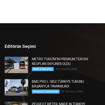
Editörün Seçimi
METRO TURİZM’İN PREMİUM TERCİHİ
NEOPLAN SKYLINER OLDU
30 Temmuz 2026
MAN & Neoplan
BMC PRO L 1852 TÜRKİYE TURUNU
BAŞARIYLA TAMAMLADI
29 Temmuz 2026
Karayolu Taşımacılığı
PEUGEOT RIFTER, MADE IN TÜRKİYE