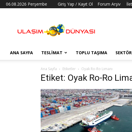
06.08.2026 Perşembe
Giriş Yap / Kayıt Ol
Forum Arşiv
İle
Ulaşım
Dünyası
ANA SAYFA
TESLIMAT
TOPLU TAŞIMA
SEKTÖR
Ana Sayfa
Etiketler
Oyak Ro-Ro Limanı
Etiket: Oyak Ro-Ro Lim