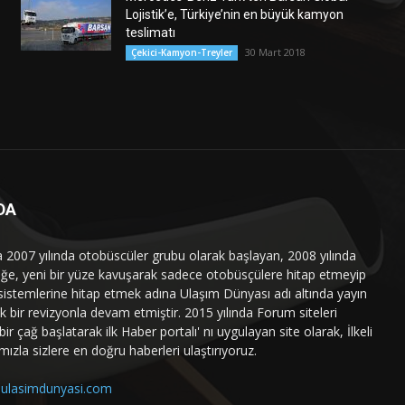
Lojistik’e, Türkiye’nin en büyük kamyon
teslimatı
30 Mart 2018
Çekici-Kamyon-Treyler
DA
a 2007 yılında otobüscüler grubu olarak başlayan, 2008 yılında
liğe, yeni bir yüze kavuşarak sadece otobüsçülere hitap etmeyip
sistemlerine hitap etmek adına Ulaşım Dünyası adı altında yayın
 bir revizyonla devam etmiştir. 2015 yılında Forum siteleri
ir çağ başlatarak ilk Haber portalı' nı uygulayan site olarak, İlkeli
mızla sizlere en doğru haberleri ulaştırıyoruz.
ulasimdunyasi.com