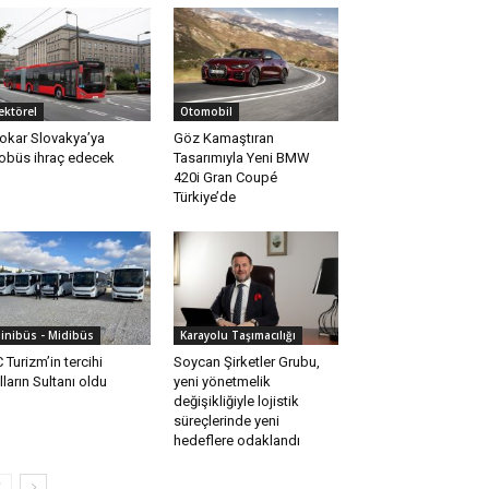
ektörel
Otomobil
okar Slovakya’ya
Göz Kamaştıran
obüs ihraç edecek
Tasarımıyla Yeni BMW
420i Gran Coupé
Türkiye’de
inibüs - Midibüs
Karayolu Taşımacılığı
 Turizm’in tercihi
Soycan Şirketler Grubu,
lların Sultanı oldu
yeni yönetmelik
değişikliğiyle lojistik
süreçlerinde yeni
hedeflere odaklandı