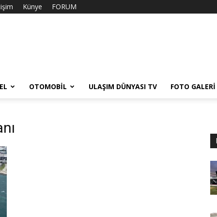
tişim
Künye
FORUM
EL
OTOMOBIL
ULAŞIM DÜNYASI TV
FOTO GALERI
anı