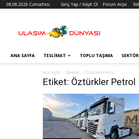
08.08.2026 Cumartesi
Giriş Yap / Kayıt Ol
Forum Arşiv
İle
Ulaşım
Dünyası
ANA SAYFA
TESLIMAT
TOPLU TAŞIMA
SEKTÖR
Ana Sayfa
Etiketler
Öztürkler Petrol
Etiket: Öztürkler Petrol