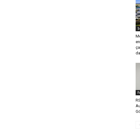
S
Me
en
ça
da
F
RS
Au
Gö