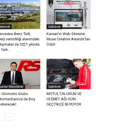
ektörel
Sektörel
rcedes-Benz Türk,
Karsan’ın Web Sitesine
erji verimliliği alanındaki
Muse Creative Awards’tan
lışmaları ile 2021 yılında
Ödül!
 fark...
uarlar Etkinlikler
Sektörel
 Otomotiv Grubu
MOTUL’ÜN ÜRÜN VE
tomechanica’da Boy
HİZMET AĞI GÜN
sterecek!
GEÇTİKÇE BÜYÜYOR