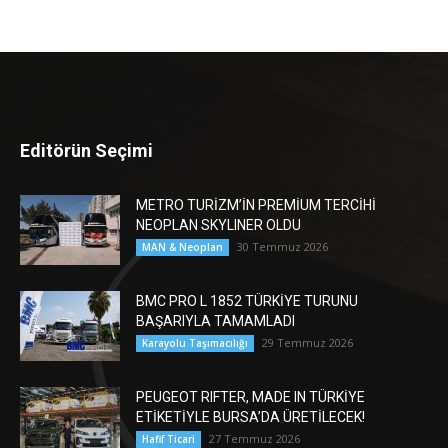
Editörün Seçimi
METRO TURİZM’İN PREMİUM TERCİHİ
NEOPLAN SKYLINER OLDU
30 Temmuz 2026
MAN & Neoplan
BMC PRO L 1852 TÜRKİYE TURUNU
BAŞARIYLA TAMAMLADI
29 Temmuz 2026
Karayolu Taşımacılığı
PEUGEOT RIFTER, MADE IN TÜRKİYE
ETİKETİYLE BURSA’DA ÜRETİLECEK!
27 Temmuz 2026
Hafif Ticari