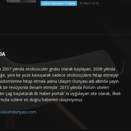
30 Mart 2018
Çekici-Kamyon-Treyler
DA
a 2007 yılında otobüscüler grubu olarak başlayan, 2008 yılında
liğe, yeni bir yüze kavuşarak sadece otobüsçülere hitap etmeyip
sistemlerine hitap etmek adına Ulaşım Dünyası adı altında yayın
 bir revizyonla devam etmiştir. 2015 yılında Forum siteleri
ir çağ başlatarak ilk Haber portalı' nı uygulayan site olarak, İlkeli
mızla sizlere en doğru haberleri ulaştırıyoruz.
ulasimdunyasi.com