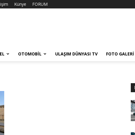
tişim
Künye
FORUM
EL
OTOMOBIL
ULAŞIM DÜNYASI TV
FOTO GALERI