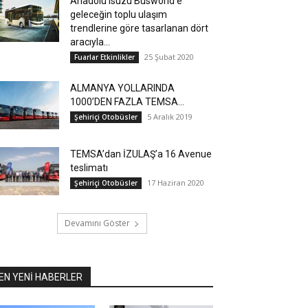
Anadolu Isuzu Busworld’e
geleceğin toplu ulaşım
trendlerine göre tasarlanan dört
aracıyla...
25 Şubat 2020
Fuarlar Etkinlikler
ALMANYA YOLLARINDA
1000’DEN FAZLA TEMSA…
5 Aralık 2019
Şehiriçi Otobüsler
TEMSA’dan İZULAŞ’a 16 Avenue
teslimatı
17 Haziran 2020
Şehiriçi Otobüsler
Devamını Göster
EN YENİ HABERLER