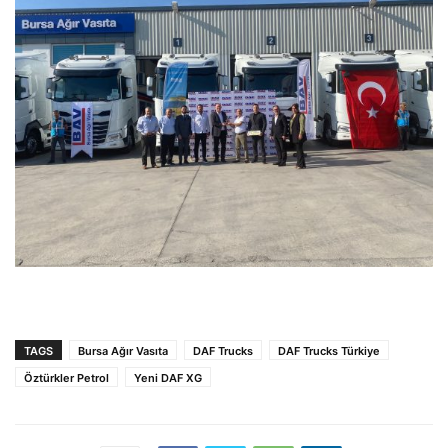
TAGS
Bursa Ağır Vasıta
DAF Trucks
DAF Trucks Türkiye
Öztürkler Petrol
Yeni DAF XG