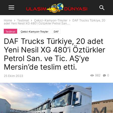
Home
Teslimat
Çekici-Kamyon-Treyler
DAF Trucks Türkiye, 20
adet Yeni Nesil XG 480’i Öztürkler Petrol San....
Teslimat
Çekici-Kamyon-Treyler
DAF
DAF Trucks Türkiye, 20 adet
Yeni Nesil XG 480’i Öztürkler
Petrol San. ve Tic. AŞ‘ye
Mersin’de teslim etti.
982
0
25 Ekim 2023