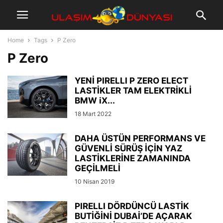
Home
Tags
P Zero
P Zero
YENİ PIRELLI P ZERO ELECT
LASTİKLER TAM ELEKTRİKLİ
BMW iX...
18 Mart 2022
DAHA ÜSTÜN PERFORMANS VE
GÜVENLİ SÜRÜŞ İÇİN YAZ
LASTİKLERİNE ZAMANINDA
GEÇİLMELİ
10 Nisan 2019
PIRELLI DÖRDÜNCÜ LASTİK
BUTİĞİNİ DUBAİ’DE AÇARAK