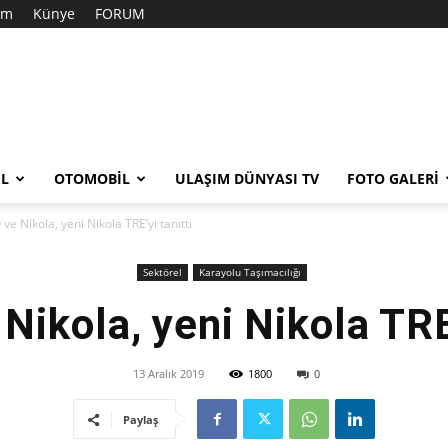
şim
Künye
FORUM
EL
OTOMOBIL
ULAŞIM DÜNYASI TV
FOTO GALERI
ve Nikola, yeni Nikola TRE’yi tanıttı
Sektörel
Karayolu Taşımacılığı
Nikola, yeni Nikola TRE’
13 Aralık 2019
1800
0
Paylaş