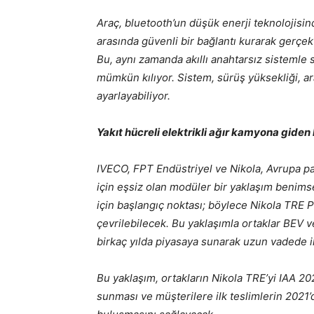
Araç, bluetooth’un düşük enerji teknolojisi
arasında güvenli bir bağlantı kurarak gerçe
Bu, aynı zamanda akıllı anahtarsız sistemle 
mümkün kılıyor. Sistem, sürüş yüksekliği, ara
ayarlayabiliyor.
Yakıt hücreli elektrikli ağır kamyona giden
IVECO, FPT Endüstriyel ve Nikola, Avrupa paza
için eşsiz olan modüler bir yaklaşım benimsedi
için başlangıç noktası; böylece Nikola TRE Pil
çevrilebilecek. Bu yaklaşımla ortaklar BEV v
birkaç yılda piyasaya sunarak uzun vadede ik
Bu yaklaşım, ortakların Nikola TRE’yi IAA 20
sunması ve müşterilere ilk teslimlerin 2021’