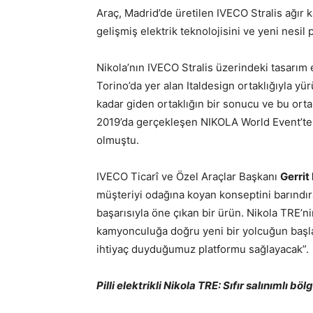
Araç, Madrid’de üretilen IVECO Stralis ağır k
gelişmiş elektrik teknolojisini ve yeni nesil 
Nikola’nın IVECO Stralis üzerindeki tasarım
Torino’da yer alan Italdesign ortaklığıyla y
kadar giden ortaklığın bir sonucu ve bu ortak
2019’da gerçekleşen NIKOLA World Event’te 
olmuştu.
IVECO Ticarî ve Özel Araçlar Başkanı
Gerrit
müşteriyi odağına koyan konseptini barındı
başarısıyla öne çıkan bir ürün. Nikola TRE’nin
kamyonculuğa doğru yeni bir yolcuğun başla
ihtiyaç duyduğumuz platformu sağlayacak”.
Pilli elektrikli Nikola TRE: Sıfır salınımlı bö