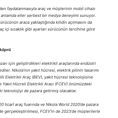
nden faydalanmasıyla araç ve müşterinin mobil cihazı
k anlamda eller serbest bir medya deneyimi sunuyor.
sürücünün araca yaklaştığında kilidin açılmasını da
ç içi sıcaklık gibi ayarları sürücünün tercihine göre
 köprü
rı için geliştirdikleri elektrikli araçlarında endüstri
ler. Nikola’nın yakıt hücresi, elektrik pilinin tasarımı
li Elektrikli Araç (BEV), yakıt hücresi teknolojisine
e Yakıt Hücreli Elektrikli Aracı (FCEV) önümüzdeki
i teknolojiyi de pazara getirmiş olacaklar.
20 ticarî araç fuarında ve Nikola World 2020’de pazara
de gerçekleştirilmesi, FCEV’in de 2023’de müşterilerle