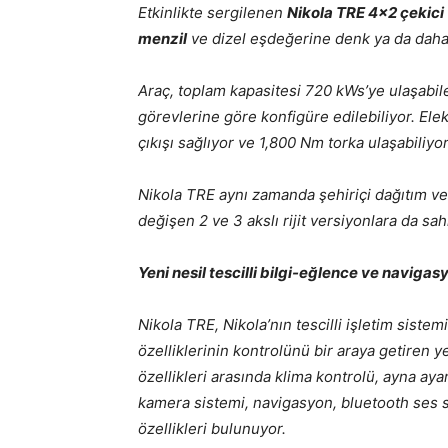
Etkinlikte sergilenen
Nikola TRE 4×2 çekici
menzil
ve dizel eşdeğerine denk ya da daha
Araç, toplam kapasitesi 720 kWs’ye ulaşabile
görevlerine göre konfigüre edilebiliyor. Ele
çıkışı sağlıyor ve 1,800 Nm torka ulaşabiliyor
Nikola TRE aynı zamanda şehiriçi dağıtım ve b
değişen 2 ve 3 akslı rijit versiyonlara da sah
Yeni nesil tescilli bilgi-eğlence ve navigas
Nikola TRE, Nikola’nın tescilli işletim siste
özelliklerinin kontrolünü bir araya getiren y
özellikleri arasında klima kontrolü, ayna a
kamera sistemi, navigasyon, bluetooth ses si
özellikleri bulunuyor.