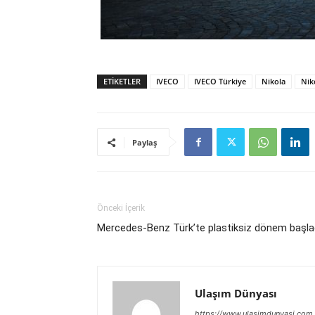
ETIKETLER
IVECO
IVECO Türkiye
Nikola
Nik
Paylaş
Önceki İçerik
Mercedes-Benz Türk’te plastiksiz dönem başla
Ulaşım Dünyası
https://www.ulasimdunyasi.com