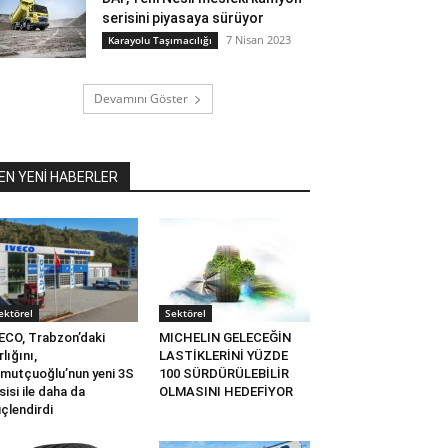
serisini piyasaya sürüyor
7 Nisan 2023
Karayolu Taşımacılığı
Devamını Göster
EN YENİ HABERLER
ektörel
Sektörel
ECO, Trabzon’daki
MICHELIN GELECEĞİN
rlığını,
LASTİKLERİNİ YÜZDE
mutçuoğlu’nun yeni 3S
100 SÜRDÜRÜLEBİLİR
sisi ile daha da
OLMASINI HEDEFİYOR
çlendirdi