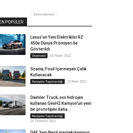
- Advertisement -
EN POPÜLER
Lexus’un Yeni Elektriklisi RZ
450e Dünya Prömiyeri ile
Gösterildi
20 Nisan 2022
Otomobil
Scania, Fosil İçermeyen Çelik
Kullanacak
23 Mart 2021
Karayolu Taşımacılığı
Daimler Truck, sıvı hidrojen
kullanan GenH2 Kamyon’un yeni
bir prototipini daha...
Karayolu Taşımacılığı
26 Temmuz 2022
DAF, Yeni Nesil mesleki kamyon