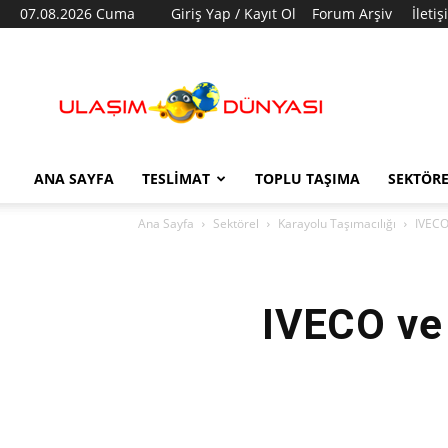
07.08.2026 Cuma
Giriş Yap / Kayıt Ol
Forum Arşiv
İleti
Ulaşım
Dünyası
ANA SAYFA
TESLIMAT
TOPLU TAŞIMA
SEKTÖR
Ana Sayfa
Sektörel
Karayolu Taşımacılığı
IVECO 
IVECO ve 