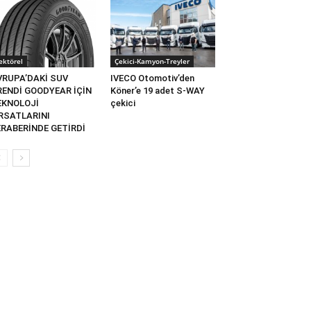
ektörel
Çekici-Kamyon-Treyler
VRUPA’DAKİ SUV
IVECO Otomotiv’den
RENDİ GOODYEAR İÇİN
Köner’e 19 adet S-WAY
EKNOLOJİ
çekici
IRSATLARINI
ERABERİNDE GETİRDİ