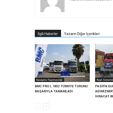
İlgili Haberler
Yazarın Diğer İçerikleri
Karayolu Taşımacılığı
Raylı Sisteml
BMC PRO L 1852 TÜRKİYE TURUNU
PASİFİK EU
BAŞARIYLA TAMAMLADI
ADIMİZMİR
İHRACAT BL