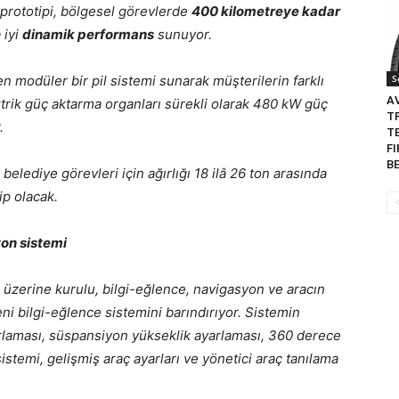
prototipi, bölgesel görevlerde
400 kilometreye kadar
 iyi
dinamik performans
sunuyor.
n modüler bir pil sistemi sunarak müşterilerin farklı
S
A
ktrik güç aktarma organları sürekli olarak 480 kW güç
T
.
T
F
B
elediye görevleri için ağırlığı 18 ilâ 26 ton arasında
ip olacak.
yon sistemi
mi üzerine kurulu, bilgi-eğlence, navigasyon ve aracın
eni bilgi-eğlence sistemini barındırıyor. Sistemin
yarlaması, süspansiyon yükseklik ayarlaması, 360 derece
stemi, gelişmiş araç ayarları ve yönetici araç tanılama