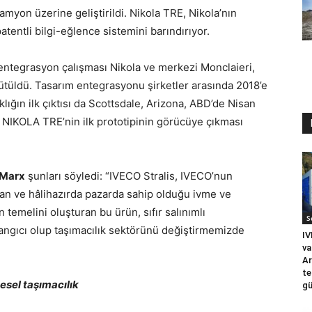
amyon üzerine geliştirildi. Nikola TRE, Nikola’nın
patentli bilgi-eğlence sistemini barındırıyor.
 entegrasyon çalışması Nikola ve merkezi Monclaieri,
ürütüldü. Tasarım entegrasyonu şirketler arasında 2018’e
lığın ilk çıktısı da Scottsdale, Arizona, ABD’de Nisan
NIKOLA TRE’nin ilk prototipinin görücüye çıkması
 Marx
şunları söyledi: “IVECO Stralis, IVECO’nun
ran ve hâlihazırda pazarda sahip olduğu ivme ve
 temelini oluşturan bu ürün, sıfır salınımlı
S
ngıcı olup taşımacılık sektörünü değiştirmemizde
IV
va
Ar
te
lgesel taşımacılık
gü