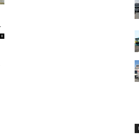
r
0
,