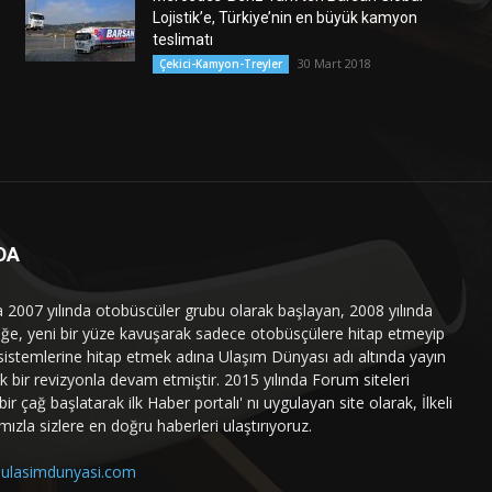
Lojistik’e, Türkiye’nin en büyük kamyon
teslimatı
30 Mart 2018
Çekici-Kamyon-Treyler
DA
a 2007 yılında otobüscüler grubu olarak başlayan, 2008 yılında
liğe, yeni bir yüze kavuşarak sadece otobüsçülere hitap etmeyip
sistemlerine hitap etmek adına Ulaşım Dünyası adı altında yayın
 bir revizyonla devam etmiştir. 2015 yılında Forum siteleri
ir çağ başlatarak ilk Haber portalı' nı uygulayan site olarak, İlkeli
mızla sizlere en doğru haberleri ulaştırıyoruz.
ulasimdunyasi.com