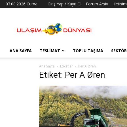
07.08.2026 Cuma
Giriş Yap / Kayıt Ol
Forum Arşiv
İletişim
Ulaşım
Dünyası
ANA SAYFA
TESLIMAT
TOPLU TAŞIMA
SEKTÖR
Ana Sayfa
Etiketler
Per A Øren
Etiket: Per A Øren