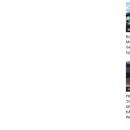
M
Bo
Mo
Se
İçi
S
PI
‘D
SE
K
IN