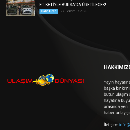
ETİKETİYLE BURSA’DA ÜRETİLECEK!
27 Temmuz 2026
Hafif Ticari
HAKKIMIZ
Yayın hayatın
başka bir kim
bütün ulaşım 
hayatına büyük
arasında yeni b
haber anlayışı
İletişim:
info@