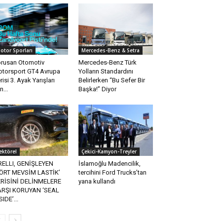
otor Sporları
Mercedes-Benz & Setra
rusan Otomotiv
Mercedes-Benz Türk
torsport GT4 Avrupa
Yolların Standardını
risi 3. Ayak Yarışları
Belirlerken “Bu Sefer Bir
n...
Başka!” Diyor
ektörel
Çekici-Kamyon-Treyler
RELLI, GENİŞLEYEN
İslamoğlu Madencilik,
ÖRT MEVSİM LASTİK’
tercihini Ford Trucks’tan
RİSİNİ DELİNMELERE
yana kullandı
ARŞI KORUYAN ‘SEAL
SIDE’...