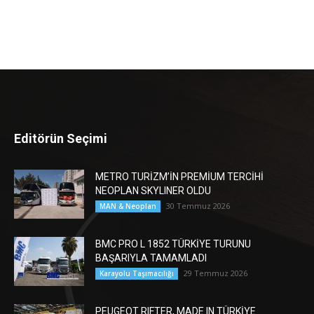
Editörün Seçimi
METRO TURİZM’İN PREMİUM TERCİHİ
NEOPLAN SKYLINER OLDU
30 Temmuz 2026
MAN & Neoplan
BMC PRO L 1852 TÜRKİYE TURUNU
BAŞARIYLA TAMAMLADI
29 Temmuz 2026
Karayolu Taşımacılığı
PEUGEOT RIFTER, MADE IN TÜRKİYE