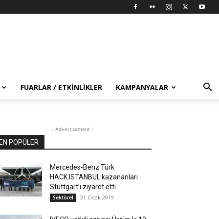
FUARLAR / ETKINLIKLER
KAMPANYALAR
- Advertisement -
EN POPÜLER
Mercedes-Benz Türk
HACK.ISTANBUL kazananları
Stuttgart’ı ziyaret etti
31 Ocak 2019
Sektörel