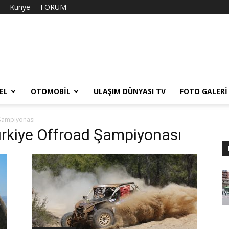
Künye
FORUM
EL
OTOMOBIL
ULAŞIM DÜNYASI TV
FOTO GALERI
 Şampiyonası
ürkiye Offroad Şampiyonası