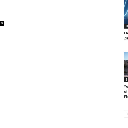
0
O
FI
Zi
S
Ye
ot
El