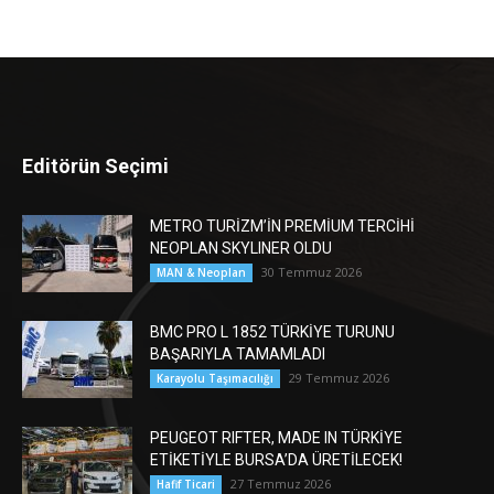
Editörün Seçimi
METRO TURİZM’İN PREMİUM TERCİHİ
NEOPLAN SKYLINER OLDU
30 Temmuz 2026
MAN & Neoplan
BMC PRO L 1852 TÜRKİYE TURUNU
BAŞARIYLA TAMAMLADI
29 Temmuz 2026
Karayolu Taşımacılığı
PEUGEOT RIFTER, MADE IN TÜRKİYE
ETİKETİYLE BURSA’DA ÜRETİLECEK!
27 Temmuz 2026
Hafif Ticari