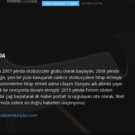
30 Mart 2018
Çekici-Kamyon-Treyler
DA
a 2007 yılında otobüscüler grubu olarak başlayan, 2008 yılında
liğe, yeni bir yüze kavuşarak sadece otobüsçülere hitap etmeyip
sistemlerine hitap etmek adına Ulaşım Dünyası adı altında yayın
 bir revizyonla devam etmiştir. 2015 yılında Forum siteleri
ir çağ başlatarak ilk Haber portalı' nı uygulayan site olarak, İlkeli
mızla sizlere en doğru haberleri ulaştırıyoruz.
ulasimdunyasi.com