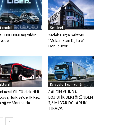
tomobil
Sektörel
AT Üst ÜsteBeş Yıldır
Yedek Parça Sektörü
rvede
“Mekanikten Dijitale”
Dönüşüyor!
ektörel
Karayolu Taşımacılığı
ni nesil SILEO elektrikli
SALGIN YILINDA
obüs, Türkiye’de ilk kez
LOJİSTİK SEKTÖRÜNDEN
azığ ve Manisa’da...
7,6 MİLYAR DOLARLIK
İHRACAT