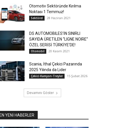
Otomotiv Sektöründe Kırılma
Noktası 1 Temmuz!
28 Haziran 2021
Sektörel
DS AUTOMOBILES’İN SINIRLI
SAYIDA ÜRETİLEN “LIGNE NOIRE”
ÖZEL SERİSİ TÜRKİYE’DE!
20 Kasım 2021
Otomobil
Scania, İthal Çekici Pazarında
2025 Yılında da Lider
15 Şubat 2026
Çekici-Kamyon-Treyler
Devamını Göster
EN YENİ HABERLER