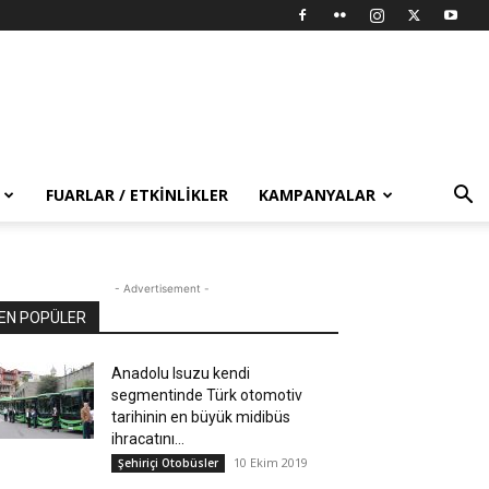
FUARLAR / ETKINLIKLER
KAMPANYALAR
- Advertisement -
EN POPÜLER
Anadolu Isuzu kendi
segmentinde Türk otomotiv
tarihinin en büyük midibüs
ihracatını...
10 Ekim 2019
Şehiriçi Otobüsler