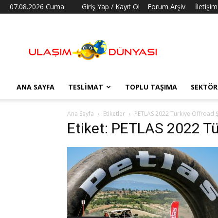
07.08.2026 Cuma
Giriş Yap / Kayıt Ol
Forum Arşiv
İletişim
Ulaşım
Dünyası
ANA SAYFA
TESLIMAT
TOPLU TAŞIMA
SEKTÖR
Ana Sayfa
Etiketler
PETLAS 2022 Türkiye Offroad
Etiket: PETLAS 2022 T