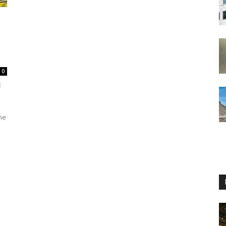
0
İ
ine