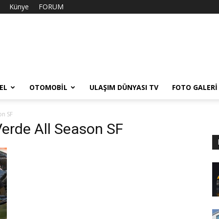
Künye
FORUM
EL
OTOMOBIL
ULAŞIM DÜNYASI TV
FOTO GALERI
on SF
 Verde All Season SF