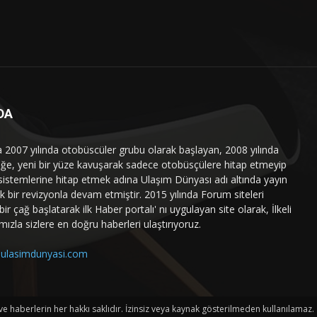
DA
a 2007 yılında otobüscüler grubu olarak başlayan, 2008 yılında
liğe, yeni bir yüze kavuşarak sadece otobüsçülere hitap etmeyip
sistemlerine hitap etmek adına Ulaşım Dünyası adı altında yayın
 bir revizyonla devam etmiştir. 2015 yılında Forum siteleri
ir çağ başlatarak ilk Haber portalı' nı uygulayan site olarak, İlkeli
mızla sizlere en doğru haberleri ulaştırıyoruz.
ulasimdunyasi.com
haberlerin her hakkı saklıdır. İzinsiz veya kaynak gösterilmeden kullanılamaz.