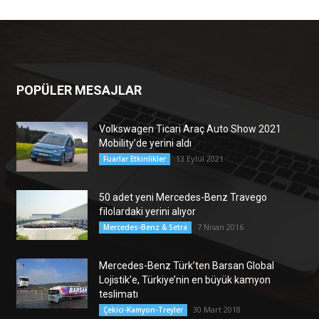
POPÜLER MESAJLAR
Volkswagen Ticari Araç Auto Show 2021
Mobility’de yerini aldı
13 Eylül 2021
Fuarlar Etkinlikler
50 adet yeni Mercedes-Benz Travego
filolardaki yerini alıyor
7 Nisan 2016
Mercedes-Benz & Setra
Mercedes-Benz Türk’ten Barsan Global
Lojistik’e, Türkiye’nin en büyük kamyon
teslimatı
30 Mart 2018
Çekici-Kamyon-Treyler