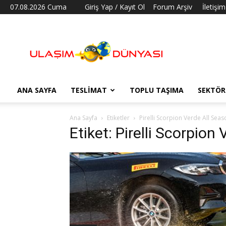
07.08.2026 Cuma
Giriş Yap / Kayıt Ol
Forum Arşiv
İletişim
Ulaşım
Dünyası
ANA SAYFA
TESLIMAT
TOPLU TAŞIMA
SEKTÖR
Ana Sayfa
Etiketler
Pirelli Scorpion Verde All Seas
Etiket: Pirelli Scorpion