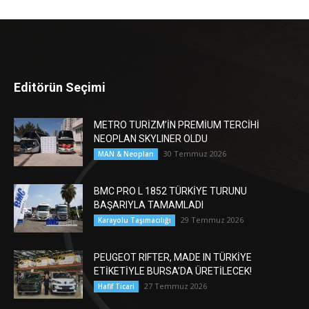
Editörün Seçimi
METRO TURİZM’İN PREMİUM TERCİHİ
NEOPLAN SKYLINER OLDU
30 Temmuz 2026
MAN & Neoplan
BMC PRO L 1852 TÜRKİYE TURUNU
BAŞARIYLA TAMAMLADI
29 Temmuz 2026
Karayolu Taşımacılığı
PEUGEOT RIFTER, MADE IN TÜRKİYE
ETİKETİYLE BURSA’DA ÜRETİLECEK!
27 Temmuz 2026
Hafif Ticari