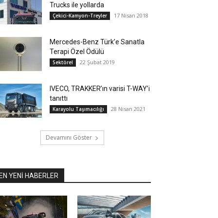
Trucks ile yollarda
17 Nisan 2018
Çekici-Kamyon-Treyler
Mercedes-Benz Türk’e Sanatla
Terapi Özel Ödülü
22 Şubat 2019
Sektörel
IVECO, TRAKKER’ın varisi T-WAY’i
tanıttı
28 Nisan 2021
Karayolu Taşımacılığı
Devamını Göster
EN YENİ HABERLER