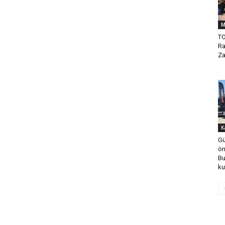
M
TO
Ra
Za
K
Gü
ön
Bu
ku