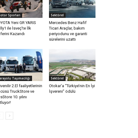
otor Sporları
Sektörel
YOTA Yeni GR YARIS
Mercedes Benz Hafif
lly1 ile İsveç’te İlk
Ticari Araçlar, bakım
ferini Kazandı
periyodunu ve garanti
sürelerini uzattı
arayolu Taşımacılığı
Sektörel
venilir 2.El faaliyetlerinin
Otokar’a “Türkiye’nin En İyi
cüsü TruckStore ve
İşvereni” ödülü
sStore 10. yılını
tluyor!