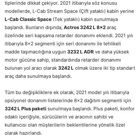
tiplerinde dikkat çekiyor. 2021 itibarıyla söz konusu
modellerde, L-Cab Stream Space (Çift yataklı) kabin yerine
L-Cab Classic Space
(Tek yataklı) kabin sunulmaya
başlandı. Bunların dışında,
Actros 3242 L 8×2
araç
özelinde seri kapsama retarder donanımı eklendi. 2021 yılı
itibarıyla 8×2 segmenti için seri donanımı ile tehlikeli
madde taşımacılığına uygun
3232 L ADR
ve daha yüksek
motor gücüne sahip, standardında retarder donanımı
bulunan yol aracı olarak
3242 L
olmak üzere iki tip standart
araç daha sunulmaya başlandı.
Tüm bu değişikliklere ek olarak, 2021 model yılı itibarıyla
opsiyonel donanım listelerinde 8×2 dağıtım segmenti için
3242 L Plus paketi
sunulmaya başlandı. Plus paketi, konfor
odaklı içeriğiyle, sürücülerin ve aracının sahibi ve
kullanıcısı olan müşterilerin beklentilerine yönelik özel
olarak hazırlandı.