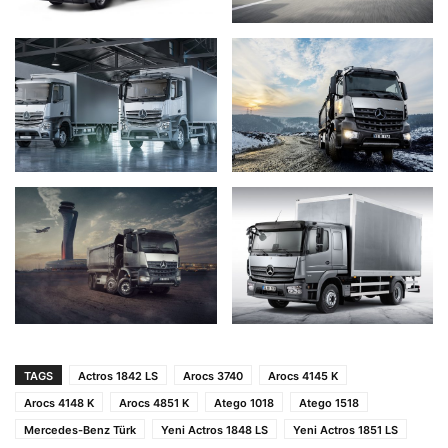
TAGS
Actros 1842 LS
Arocs 3740
Arocs 4145 K
Arocs 4148 K
Arocs 4851 K
Atego 1018
Atego 1518
Mercedes-Benz Türk
Yeni Actros 1848 LS
Yeni Actros 1851 LS