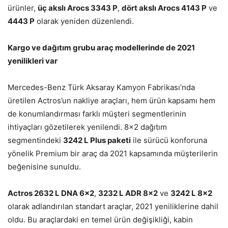
ürünler,
üç akslı Arocs 3343 P
,
dört akslı Arocs 4143 P
ve
4443 P
olarak yeniden düzenlendi.
Kargo ve dağıtım grubu araç modellerinde de 2021
yenilikleri var
Mercedes-Benz Türk Aksaray Kamyon Fabrikası’nda
üretilen Actros’un nakliye araçları, hem ürün kapsamı hem
de konumlandırması farklı müşteri segmentlerinin
ihtiyaçları gözetilerek yenilendi. 8×2 dağıtım
segmentindeki
3242 L Plus paketi
ile sürücü konforuna
yönelik Premium bir araç da 2021 kapsamında müşterilerin
beğenisine sunuldu.
Actros 2632 L DNA 6×2
,
3232 L ADR 8×2
ve
3242 L 8×2
olarak adlandırılan standart araçlar, 2021 yeniliklerine dahil
oldu. Bu araçlardaki en temel ürün değişikliği, kabin