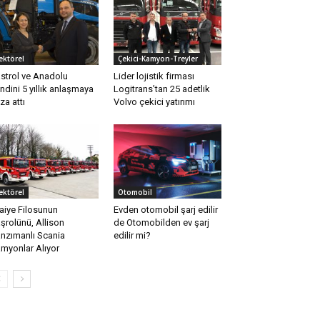
ektörel
Çekici-Kamyon-Treyler
strol ve Anadolu
Lider lojistik firması
ndini 5 yıllık anlaşmaya
Logitrans’tan 25 adetlik
za attı
Volvo çekici yatırımı
ektörel
Otomobil
faiye Filosunun
Evden otomobil şarj edilir
şrolünü, Allison
de Otomobilden ev şarj
nzımanlı Scania
edilir mi?
myonlar Alıyor