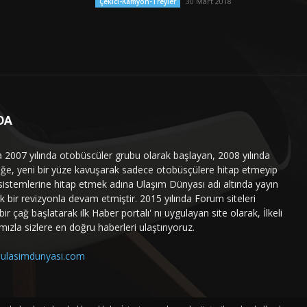
30 Mart 2018
Çekici-Kamyon-Treyler
DA
a 2007 yılında otobüscüler grubu olarak başlayan, 2008 yılında
liğe, yeni bir yüze kavuşarak sadece otobüsçülere hitap etmeyip
sistemlerine hitap etmek adına Ulaşım Dünyası adı altında yayın
 bir revizyonla devam etmiştir. 2015 yılında Forum siteleri
ir çağ başlatarak ilk Haber portalı' nı uygulayan site olarak, İlkeli
mızla sizlere en doğru haberleri ulaştırıyoruz.
ulasimdunyasi.com