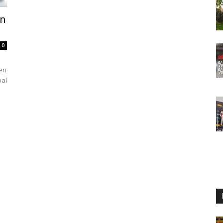
en
0
den
bal