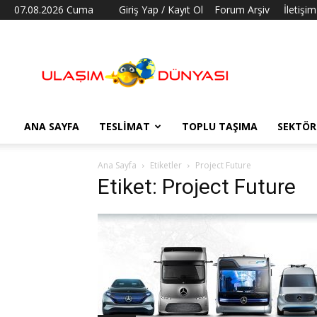
07.08.2026 Cuma
Giriş Yap / Kayıt Ol
Forum Arşiv
İletişim
Ulaşım
Dünyası
ANA SAYFA
TESLIMAT
TOPLU TAŞIMA
SEKTÖR
Ana Sayfa
Etiketler
Project Future
Etiket: Project Future