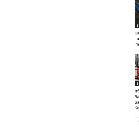
S
Ca
La
im
S
İt
Ba
Şa
Ka