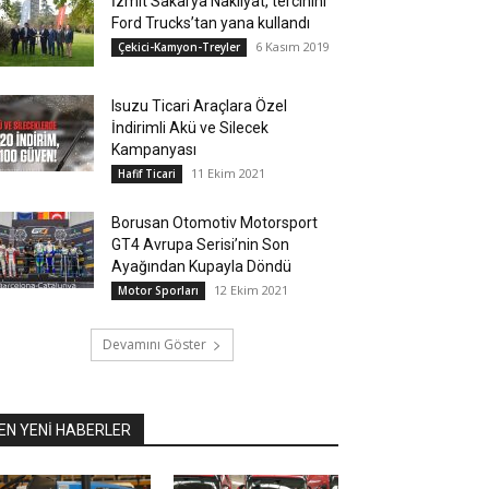
İzmit Sakarya Nakliyat, tercihini
Ford Trucks’tan yana kullandı
6 Kasım 2019
Çekici-Kamyon-Treyler
Isuzu Ticari Araçlara Özel
İndirimli Akü ve Silecek
Kampanyası
11 Ekim 2021
Hafif Ticari
Borusan Otomotiv Motorsport
GT4 Avrupa Serisi’nin Son
Ayağından Kupayla Döndü
12 Ekim 2021
Motor Sporları
Devamını Göster
EN YENİ HABERLER