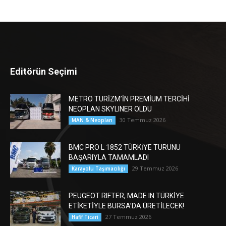
Editörün Seçimi
METRO TURİZM’İN PREMİUM TERCİHİ
NEOPLAN SKYLINER OLDU
30 Temmuz 2026
MAN & Neoplan
BMC PRO L 1852 TÜRKİYE TURUNU
BAŞARIYLA TAMAMLADI
29 Temmuz 2026
Karayolu Taşımacılığı
PEUGEOT RIFTER, MADE IN TÜRKİYE
ETİKETİYLE BURSA’DA ÜRETİLECEK!
27 Temmuz 2026
Hafif Ticari