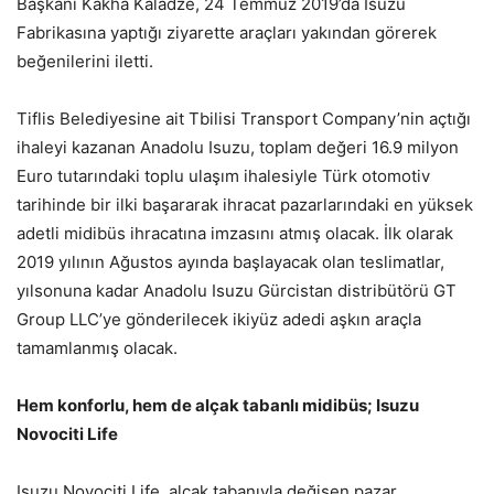
Başkanı Kakha Kaladze, 24 Temmuz 2019’da Isuzu
Fabrikasına yaptığı ziyarette araçları yakından görerek
beğenilerini iletti.
Tiflis Belediyesine ait Tbilisi Transport Company’nin açtığı
ihaleyi kazanan Anadolu Isuzu, toplam değeri 16.9 milyon
Euro tutarındaki toplu ulaşım ihalesiyle Türk otomotiv
tarihinde bir ilki başararak ihracat pazarlarındaki en yüksek
adetli midibüs ihracatına imzasını atmış olacak. İlk olarak
2019 yılının Ağustos ayında başlayacak olan teslimatlar,
yılsonuna kadar Anadolu Isuzu Gürcistan distribütörü GT
Group LLC’ye gönderilecek ikiyüz adedi aşkın araçla
tamamlanmış olacak.
Hem konforlu, hem de alçak tabanlı midibüs; Isuzu
Novociti Life
Isuzu Novociti Life, alçak tabanıyla değişen pazar