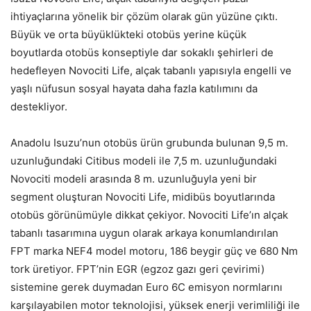
ihtiyaçlarına yönelik bir çözüm olarak gün yüzüne çıktı.
Büyük ve orta büyüklükteki otobüs yerine küçük
boyutlarda otobüs konseptiyle dar sokaklı şehirleri de
hedefleyen Novociti Life, alçak tabanlı yapısıyla engelli ve
yaşlı nüfusun sosyal hayata daha fazla katılımını da
destekliyor.
Anadolu Isuzu’nun otobüs ürün grubunda bulunan 9,5 m.
uzunluğundaki Citibus modeli ile 7,5 m. uzunluğundaki
Novociti modeli arasında 8 m. uzunluğuyla yeni bir
segment oluşturan Novociti Life, midibüs boyutlarında
otobüs görünümüyle dikkat çekiyor. Novociti Life’ın alçak
tabanlı tasarımına uygun olarak arkaya konumlandırılan
FPT marka NEF4 model motoru, 186 beygir güç ve 680 Nm
tork üretiyor. FPT’nin EGR (egzoz gazı geri çevirimi)
sistemine gerek duymadan Euro 6C emisyon normlarını
karşılayabilen motor teknolojisi, yüksek enerji verimliliği ile