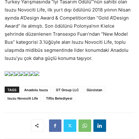
Turkey Yarışmasında “İyi Tasarım Ödülü”’nün sahibi olan
Isuzu Novociti Life, ilk yurt dışı ödülünü 2018 yılının Nisan
ayında A’Design Award & Competition’dan “Gold A’Design
Award” ile almıştı. Son ödülünü Polonya’nın Kielce
şehrinde düzenlenen Transexpo Fuarı’ndan “New Model
Bus” kategorisi 3.’lüğüyle alan Isuzu Novociti Life, toplu
ulaşımda midibüs segmentinde lider konumdaki Anadolu
Isuzu’yu çok daha güçlü konuma taşıyor.
TAGS
Anadolu Isuzu
GT Group LLC
Gürcistan
Isuzu Novociti Life
Tiflis Belediyesi