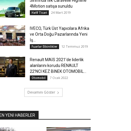
Sınıfında tek Caravelle Highline
4Motion satışa sunuldu
24 Mart 2019
Hafif Ticari
IVECO, Türk Üst Yapıcılara Afrika
ve Orta Doğu Pazarlarında Yeni
İş...
12 Temmuz 2019
Fuarlar Etkinlikler
Renault MAİS 2021’de liderlik
alanlarını korudu RENAULT
22’NCİ KEZ BİNEK OTOMOBİL...
7 Ocak 2022
Otomobil
Devamını Göster
EN YENİ HABERLER