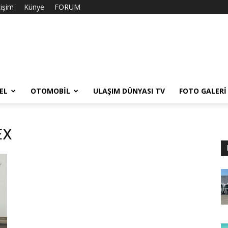
tişim
Künye
FORUM
EL
OTOMOBIL
ULAŞIM DÜNYASI TV
FOTO GALERI
EX