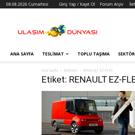
08.08.2026 Cumartesi
Giriş Yap / Kayıt Ol
Forum Arşiv
İle
Ulaşım
Dünyası
ANA SAYFA
TESLIMAT
TOPLU TAŞIMA
SEKTÖR
Ana Sayfa
Etiketler
RENAULT EZ-FLEX
Etiket: RENAULT EZ-FL