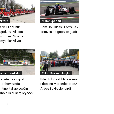
ektörel
Motor Sporları
faiye Filosunun
Cem Bölükbaşı, Formula 2
şrolünü, Allison
serüvenine güçlü başladı
nzımanlı Scania
myonlar Alıyor
uarlar Etkinlikler
Çekici-Kamyon-Treyler
rkiye’nin ilk dijital
Bilecik İl Özel İdaresi Araç
utoshow’unda
Filosunu Mercedes-Benz
ntinental geleceğin
Arocs ile Güçlendirdi
knolojisini sergileyecek