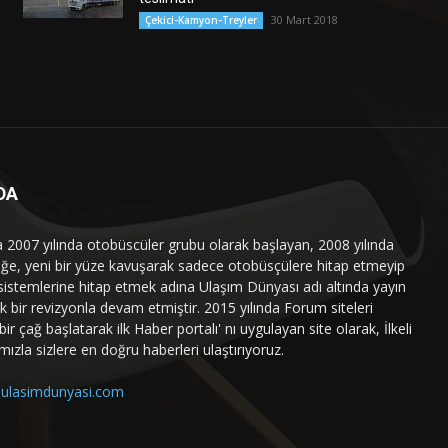
30 Mart 2018
Çekici-Kamyon-Treyler
DA
a 2007 yılında otobüscüler grubu olarak başlayan, 2008 yılında
liğe, yeni bir yüze kavuşarak sadece otobüsçülere hitap etmeyip
sistemlerine hitap etmek adına Ulaşım Dünyası adı altında yayın
 bir revizyonla devam etmiştir. 2015 yılında Forum siteleri
ir çağ başlatarak ilk Haber portalı' nı uygulayan site olarak, İlkeli
mızla sizlere en doğru haberleri ulaştırıyoruz.
ulasimdunyasi.com