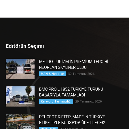
Editörün Seçimi
METRO TURİZM’İN PREMİUM TERCİHİ
NEOPLAN SKYLINER OLDU
30 Temmuz 2026
MAN & Neoplan
BMC PRO L 1852 TÜRKİYE TURUNU
BAŞARIYLA TAMAMLADI
29 Temmuz 2026
Karayolu Taşımacılığı
PEUGEOT RIFTER, MADE IN TÜRKİYE
ETİKETİYLE BURSA’DA ÜRETİLECEK!
27 Temmuz 2026