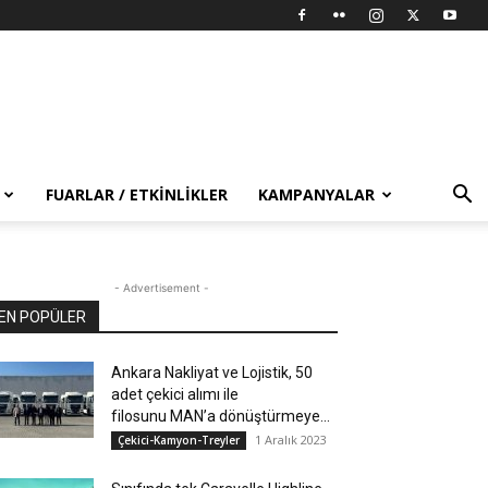
FUARLAR / ETKINLIKLER
KAMPANYALAR
- Advertisement -
EN POPÜLER
Ankara Nakliyat ve Lojistik, 50
adet çekici alımı ile
filosunu MAN’a dönüştürmeye...
1 Aralık 2023
Çekici-Kamyon-Treyler