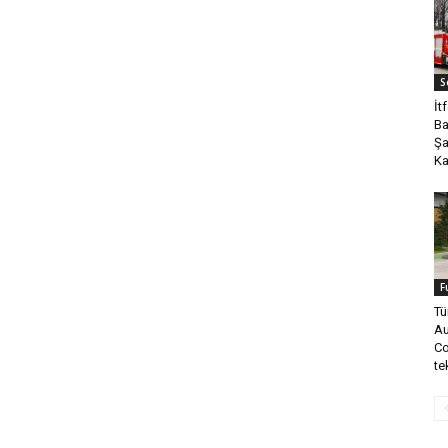
S
İt
Ba
Şa
Ka
F
Tü
A
Co
te