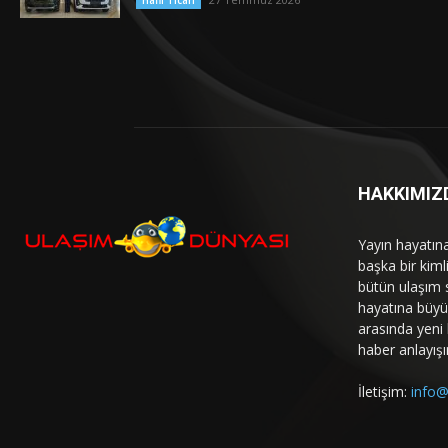
Hafif Ticari
HAKKIMIZ
Yayın hayatın
başka bir kim
bütün ulaşım 
hayatına büyük
arasında yeni b
haber anlayışı
İletişim:
info@