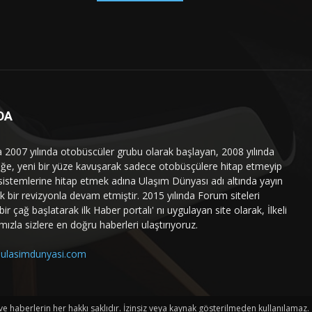
DA
a 2007 yılında otobüscüler grubu olarak başlayan, 2008 yılında
liğe, yeni bir yüze kavuşarak sadece otobüsçülere hitap etmeyip
sistemlerine hitap etmek adına Ulaşım Dünyası adı altında yayın
 bir revizyonla devam etmiştir. 2015 yılında Forum siteleri
ir çağ başlatarak ilk Haber portalı' nı uygulayan site olarak, İlkeli
mızla sizlere en doğru haberleri ulaştırıyoruz.
ulasimdunyasi.com
haberlerin her hakkı saklıdır. İzinsiz veya kaynak gösterilmeden kullanılamaz.