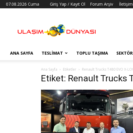
07.08.2026 Cuma
Giriş Yap / Kayıt Ol
Forum Arşiv
İletişim
Ulaşım
Dünyası
ANA SAYFA
TESLIMAT
TOPLU TAŞIMA
SEKTÖR
Ana Sayfa
Etiketler
Renault Trucks T480 EVO X-L
Etiket: Renault Truck