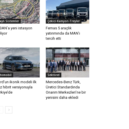
aylı Sistemler
Çekici-Kamyon-Treyler
BAN’a yeni istasyon
Fernas 5 araçlık
liyor
yatırımında da MAN’ı
tercih etti
tomobil
Sektörel
rd’un ikonik modeli ilk
Mercedes-Benz Türk,
z hibrit versiyonuyla
Üretici Standardında
rkiye’de
Onarım Merkezleri’ne bir
yenisini daha ekledi