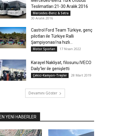
Mercedes-Benz Türk Otobüs
Teslimatları 21-30 Aralık 2016
Mercedes-Benz & Setra
30 Aralık 2016
Castrol Ford Team Türkiye, genç
pilotları ile Türkiye Ralli
Şampiyonası’na hızlı...
17 Nisan 2022
Motor Sporları
Karayel Nakliyat, filosunu IVECO
Daily’ler ile genişletti
28 Mart 2019
Çekici-Kamyon-Treyler
Devamını Göster
EN YENİ HABERLER