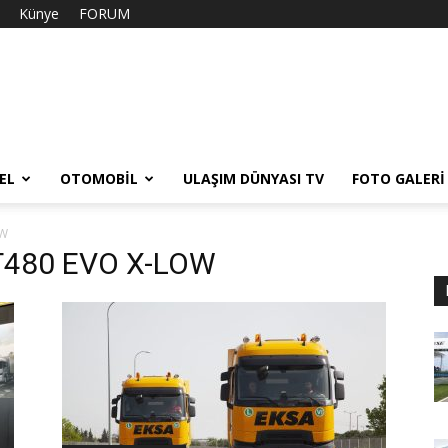
Künye
FORUM
EL
OTOMOBIL
ULAŞIM DÜNYASI TV
FOTO GALERI
OW
s T480 EVO X-LOW