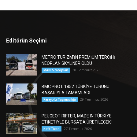
Editörün Seçimi
METRO TURİZM’İN PREMİUM TERCİHİ
NEOPLAN SKYLINER OLDU
30 Temmuz 2026
MAN & Neoplan
BMC PRO L 1852 TÜRKİYE TURUNU
BAŞARIYLA TAMAMLADI
29 Temmuz 2026
Karayolu Taşımacılığı
PEUGEOT RIFTER, MADE IN TÜRKİYE
ETİKETİYLE BURSA’DA ÜRETİLECEK!
27 Temmuz 2026
Hafif Ticari