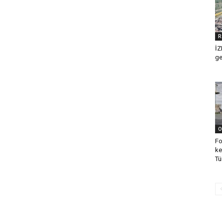
R
İZ
ge
O
Fo
ke
Tü