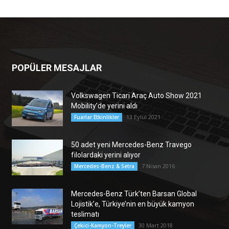
POPÜLER MESAJLAR
Volkswagen Ticari Araç Auto Show 2021
Mobility’de yerini aldı
13 Eylül 2021
Fuarlar Etkinlikler
50 adet yeni Mercedes-Benz Travego
filolardaki yerini alıyor
7 Nisan 2016
Mercedes-Benz & Setra
Mercedes-Benz Türk’ten Barsan Global
Lojistik’e, Türkiye’nin en büyük kamyon
teslimatı
30 Mart 2018
Çekici-Kamyon-Treyler