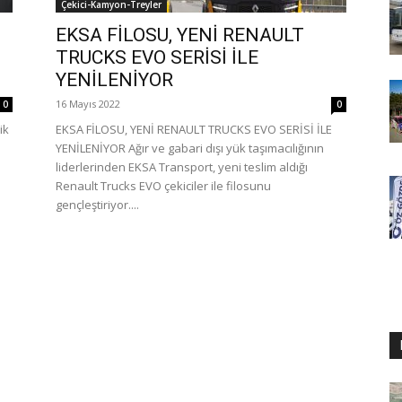
Çekici-Kamyon-Treyler
EKSA FİLOSU, YENİ RENAULT
TRUCKS EVO SERİSİ İLE
YENİLENİYOR
16 Mayıs 2022
0
0
ik
EKSA FİLOSU, YENİ RENAULT TRUCKS EVO SERİSİ İLE
YENİLENİYOR Ağır ve gabari dışı yük taşımacılığının
liderlerinden EKSA Transport, yeni teslim aldığı
Renault Trucks EVO çekiciler ile filosunu
gençleştiriyor....