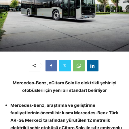
Mercedes-Benz, eCitaro Solo ile elektrikli
ş
ehir içi
otob
ü
sleri i
ç
in yeni bir standart belirliyor
Mercedes-Benz, ara
ş
t
ı
rma ve geli
ş
tirme
faaliyetlerinin önemli bir kısmı Mercedes-Benz Türk
AR-GE Merkezi tarafından yürütülen 12 metrelik
elektrikli
ş
ehir otob
ü
s
ü
eCitaro Solo ile sıfır emisyonlu