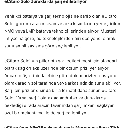
eCitaro Solo duraklarda
ş
arj edilebiliyor
Yenilikçi batarya ve şarj teknolojisine sahip olan eCitaro
Solo, gücünü aracın tavan ve arka kısımlarına yerleştirilen
NMC veya LMP batarya teknolojilerinden alıyor. Müşteri
ihtiyacına göre, bu teknolojilerden biri opsiyonel olarak
sunulan pil sayısına göre seçilebiliyor.
eCitaro Solo’nun pillerinin şarj edilebilmesi için standart
olarak sağ ön aks üzerinde bir dolum prizi yer alıyor.
Ancak, müşterinin talebine göre dolum prizleri opsiyonel
olarak aracın sol tarafında veya arkasında da sunulabiliyor.
Şarj için prizler dışında bir alternatif daha sunan eCitaro
Solo, “fırsat şarjı” olarak adlandırılan ve duraklarda
beklediği sırada aracın tavanından şarj imkanı sağlayan
özel bir mekanizma ile de şarj edilebiliyor.
eCitaro’nun AR-GE çalı
ş
malar
ı
nda Mercedes-Benz T
ü
rk