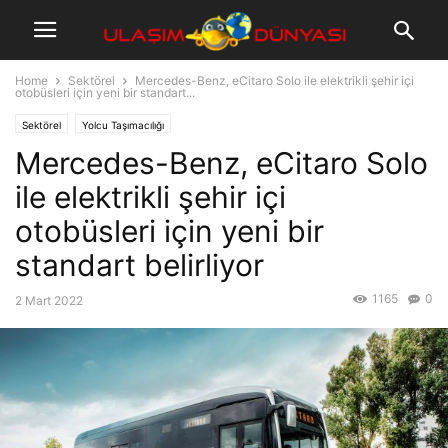
Home
Sektörel
Mercedes-Benz, eCitaro Solo ile elektrikli şehir içi
otobüsleri için yeni bir standart...
Sektörel
Yolcu Taşımacılığı
Mercedes-Benz, eCitaro Solo
ile elektrikli şehir içi
otobüsleri için yeni bir
standart belirliyor
1165
0
2 Mart 2022