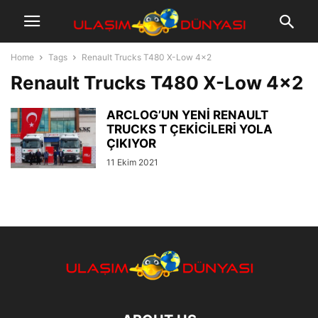
Home
Tags
Renault Trucks T480 X-Low 4×2
Renault Trucks T480 X-Low 4×2
ARCLOG’UN YENİ RENAULT
TRUCKS T ÇEKİCİLERİ YOLA
ÇIKIYOR
11 Ekim 2021