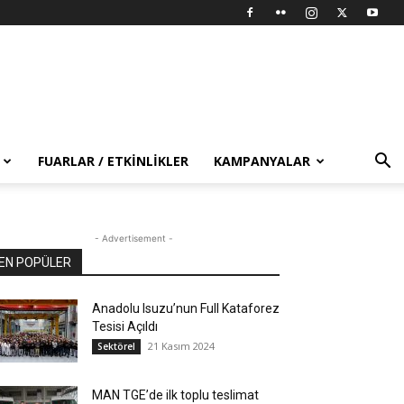
FUARLAR / ETKINLIKLER
KAMPANYALAR
- Advertisement -
EN POPÜLER
Anadolu Isuzu’nun Full Kataforez
Tesisi Açıldı
21 Kasım 2024
Sektörel
MAN TGE’de ilk toplu teslimat