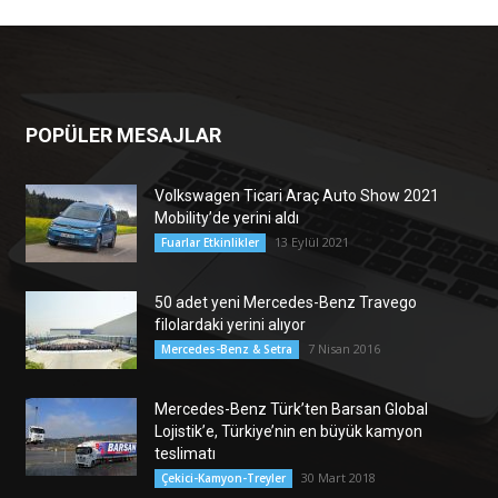
POPÜLER MESAJLAR
Volkswagen Ticari Araç Auto Show 2021
Mobility’de yerini aldı
13 Eylül 2021
Fuarlar Etkinlikler
50 adet yeni Mercedes-Benz Travego
filolardaki yerini alıyor
7 Nisan 2016
Mercedes-Benz & Setra
Mercedes-Benz Türk’ten Barsan Global
Lojistik’e, Türkiye’nin en büyük kamyon
teslimatı
30 Mart 2018
Çekici-Kamyon-Treyler