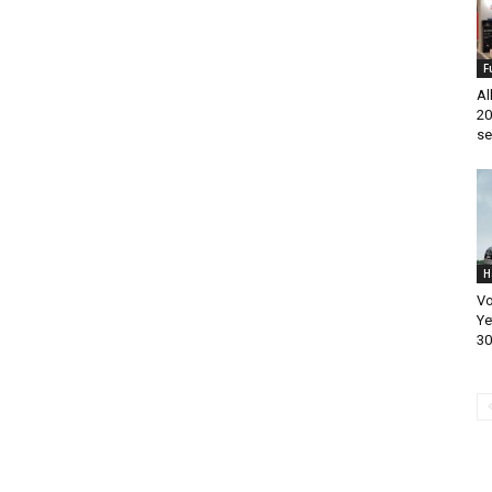
F
Al
20
se
H
Vo
Ye
30