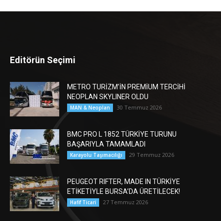
Editörün Seçimi
METRO TURİZM’İN PREMİUM TERCİHİ
NEOPLAN SKYLINER OLDU
30 Temmuz 2026
MAN & Neoplan
BMC PRO L 1852 TÜRKİYE TURUNU
BAŞARIYLA TAMAMLADI
29 Temmuz 2026
Karayolu Taşımacılığı
PEUGEOT RIFTER, MADE IN TÜRKİYE
ETİKETİYLE BURSA’DA ÜRETİLECEK!
27 Temmuz 2026
Hafif Ticari