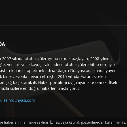
DA
a 2007 yılında otobüscüler grubu olarak başlayan, 2008 yılında
liğe, yeni bir yüze kavuşarak sadece otobüsçülere hitap etmeyip
sistemlerine hitap etmek adına Ulaşım Dünyası adı altında yayın
 bir revizyonla devam etmiştir. 2015 yılında Forum siteleri
ir çağ başlatarak ilk Haber portalı' nı uygulayan site olarak, İlkeli
mızla sizlere en doğru haberleri ulaştırıyoruz.
ulasimdunyasi.com
haberlerin her hakkı saklıdır. İzinsiz veya kaynak gösterilmeden kullanılamaz.