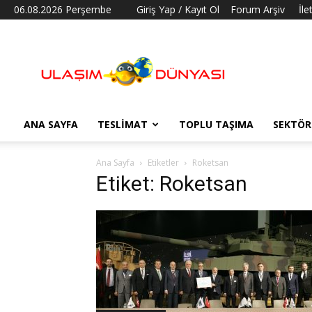
06.08.2026 Perşembe
Giriş Yap / Kayıt Ol
Forum Arşiv
İle
Ulaşım
Dünyası
ANA SAYFA
TESLIMAT
TOPLU TAŞIMA
SEKTÖR
Ana Sayfa
Etiketler
Roketsan
Etiket: Roketsan