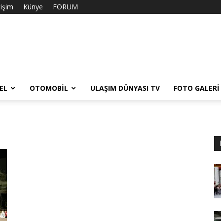
tişim
Künye
FORUM
EL
OTOMOBIL
ULAŞIM DÜNYASI TV
FOTO GALERI