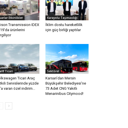
uarlar Etkinlikler
Karayolu Taşımacılığı
lison Transmission IDEX
İklim dostu hareketlilik
19’da ürünlerini
için güç birliği yaptılar
rgiliyor
afif Ticari
Sektörel
lkswagen Ticari Araç
Karsan’dan Mersin
tkili Servislerinde yüzde
Büyükşehir Belediyesi’ne
’a varan özel indirim...
73 Adet CNG Yakıtlı
Menarinibus Citymood!