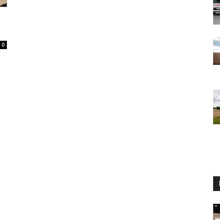
0
i
ı