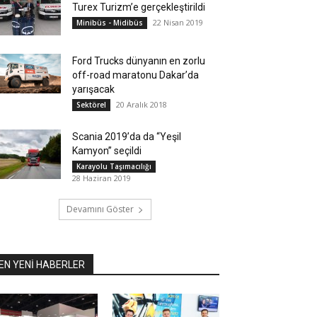
Turex Turizm’e gerçekleştirildi
22 Nisan 2019
Minibüs - Midibüs
Ford Trucks dünyanın en zorlu
off-road maratonu Dakar’da
yarışacak
20 Aralık 2018
Sektörel
Scania 2019’da da “Yeşil
Kamyon” seçildi
Karayolu Taşımacılığı
28 Haziran 2019
Devamını Göster
EN YENİ HABERLER