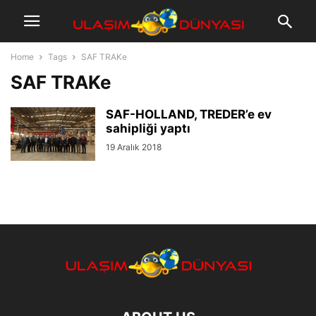
Home
Tags
SAF TRAKe
SAF TRAKe
SAF-HOLLAND, TREDER’e ev
sahipliği yaptı
19 Aralık 2018