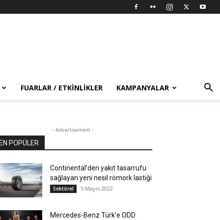
FUARLAR / ETKINLIKLER
KAMPANYALAR
- Advertisement -
EN POPÜLER
Continental’den yakıt tasarrufu
sağlayan yeni nesil römork lastiği
5 Mayıs 2022
Sektörel
Mercedes-Benz Türk’e ODD