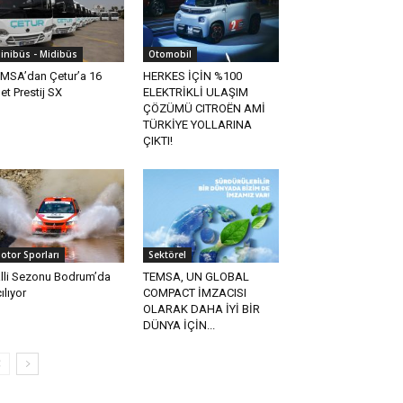
inibüs - Midibüs
Otomobil
MSA’dan Çetur’a 16
HERKES İÇİN %100
et Prestij SX
ELEKTRİKLİ ULAŞIM
ÇÖZÜMÜ CITROËN AMİ
TÜRKİYE YOLLARINA
ÇIKTI!
otor Sporları
Sektörel
lli Sezonu Bodrum’da
TEMSA, UN GLOBAL
ılıyor
COMPACT İMZACISI
OLARAK DAHA İYİ BİR
DÜNYA İÇİN...