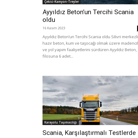
Çekici-Kamyon-Treyler
Ayyıldız Beton’un Tercihi Scania
oldu
16 Kasım 2023
Ayyıldız Beton’un Tercihi Scania oldu Silivri merkezli
hazır beton, kum ve taşocağı olmak üzere madencil
ve yol yapım faaliyetlerini sürdüren Ayyıldız Beton,
filosuna 6 adet...
Karayolu Taşımacılığı
Scania, Karşılaştırmalı Testlerde