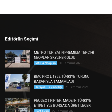
Editörün Seçimi
METRO TURİZM’İN PREMİUM TERCİHİ
NEOPLAN SKYLINER OLDU
30 Temmuz 2026
MAN & Neoplan
BMC PRO L 1852 TÜRKİYE TURUNU
BAŞARIYLA TAMAMLADI
29 Temmuz 2026
Karayolu Taşımacılığı
PEUGEOT RIFTER, MADE IN TÜRKİYE
ETİKETİYLE BURSA’DA ÜRETİLECEK!
27 Temmuz 2026
Hafif Ticari