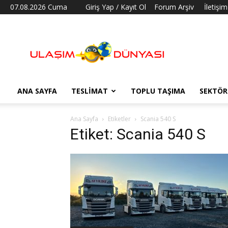
07.08.2026 Cuma
Giriş Yap / Kayıt Ol
Forum Arşiv
İletişim
Ulaşım
Dünyası
ANA SAYFA
TESLIMAT
TOPLU TAŞIMA
SEKTÖR
Ana Sayfa
Etiketler
Scania 540 S
Etiket: Scania 540 S