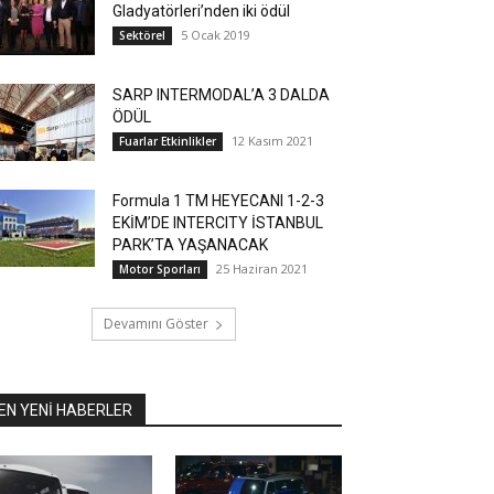
Gladyatörleri’nden iki ödül
5 Ocak 2019
Sektörel
SARP INTERMODAL’A 3 DALDA
ÖDÜL
12 Kasım 2021
Fuarlar Etkinlikler
Formula 1 TM HEYECANI 1-2-3
EKİM’DE INTERCITY İSTANBUL
PARK’TA YAŞANACAK
25 Haziran 2021
Motor Sporları
Devamını Göster
EN YENİ HABERLER