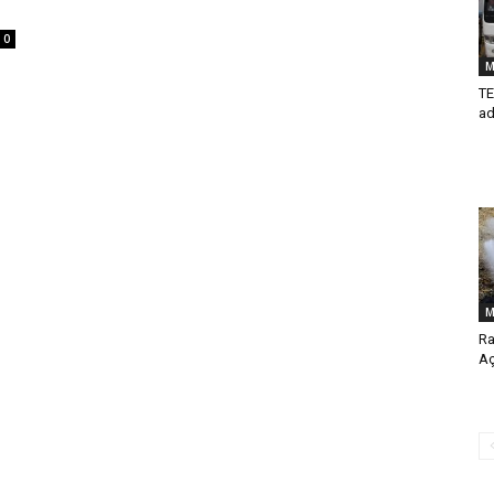
0
M
ı
TE
ad
M
Ra
Aç