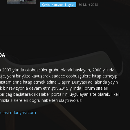
30 Mart 2018
Çekici-Kamyon-Treyler
DA
a 2007 yılında otobüscüler grubu olarak başlayan, 2008 yılında
liğe, yeni bir yüze kavuşarak sadece otobüsçülere hitap etmeyip
sistemlerine hitap etmek adına Ulaşım Dünyası adı altında yayın
 bir revizyonla devam etmiştir. 2015 yılında Forum siteleri
ir çağ başlatarak ilk Haber portalı' nı uygulayan site olarak, İlkeli
mızla sizlere en doğru haberleri ulaştırıyoruz.
ulasimdunyasi.com