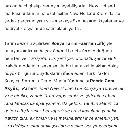
hakkında bilgi alıp, deneyimleyebiliyorlar. New Holland
markası tutkunlarına özel açılan New Holland Store’da ise
yedek parçanın yanı sıra markaya özel tasarım kıyafetler ve
hediyelik eşyalar da satın alabiliyorlar.
Tarım sezonu açılırken
Konya Tarım Fuarı’nın
çiftçiyle
buluşma anlamında çok önemli bir platform olduğunu
belirten ve
Türkiye’nin ilk yerli yarı otomatik şanzımanlı
traktör
modelinin lansmanı ile bu fuara katılmaktan dolayı
büyük bir gurur duyduklarını ifade eden TürkTraktör
Satıştan Sorumlu Genel Müdür Yardımcısı
Rehda Cem
Akyüz;
“Pazarın lideri New Holland ile Konya’ya Türkiye’nin
yine bir ilk’i, zengin ürün yelpazemiz ve çiftçinin cebini
rahatlatacak kampanyalarımızla geldik. Tanıtım alanımıza
gelen çiftçilerimiz, her toprak ve arazi koşuluna yönelik
traktör, zirai ekipman ve iş makinelerini incelemenin yanı
sıra değişen ekonomik şartlarda mekanizasyona erişimi