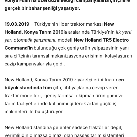
Konya Fuarı’na özel düzenlediği kampanyalarla çiftçilere
gerçek bir bahar şenliği yaşatıyor.
19.03.2019
– Türkiye’nin lider traktör markası
New
Holland
,
Konya Tarım 2019’a
aralarında Türkiye’nin
ilk yerli
yarı otomatik şanzımanlı
modeli
New Holland TR5 Electro
Command’in
bulunduğu çok geniş ürün yelpazesinin yanı
sıra çiftçinin tarımsal mekanizasyona erişimini kolaylaştıran
cazip kampanyalarıyla geldi.
New Holland, Konya Tarım 2019 ziyaretçilerini fuarın
en
büyük standında tüm
çiftçi ihtiyaçlarına cevap veren
traktör modelleri, geniş tarımsal ekipman ürün gamı ve
tarım faaliyetlerinde kullanımı giderek artan güçlü iş
makineleri ile buluşturuyor.
New Holland standına gelenler sadece traktörler değil;
verimliliğin olmazsa olmazı olan hassas tarım sistemleri