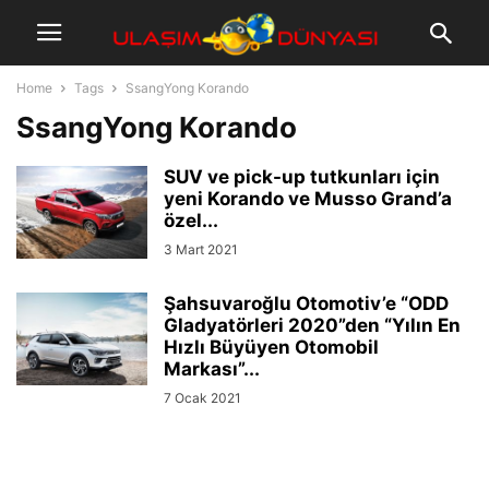
Home
Tags
SsangYong Korando
SsangYong Korando
SUV ve pick-up tutkunları için
yeni Korando ve Musso Grand’a
özel...
3 Mart 2021
Şahsuvaroğlu Otomotiv’e “ODD
Gladyatörleri 2020”den “Yılın En
Hızlı Büyüyen Otomobil
Markası”...
7 Ocak 2021