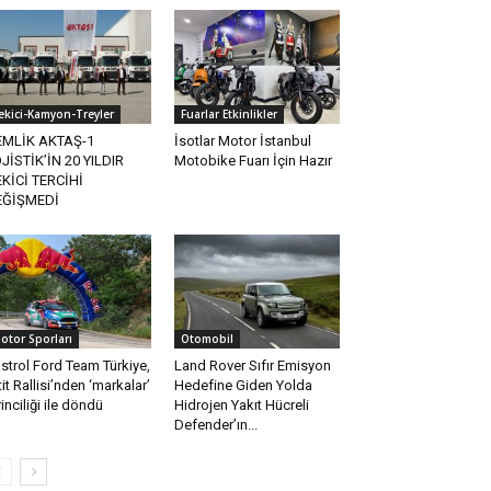
ekici-Kamyon-Treyler
Fuarlar Etkinlikler
EMLİK AKTAŞ-1
İsotlar Motor İstanbul
JİSTİK’İN 20 YILDIR
Motobike Fuarı İçin Hazır
KİCİ TERCİHİ
EĞİŞMEDİ
otor Sporları
Otomobil
strol Ford Team Türkiye,
Land Rover Sıfır Emisyon
tit Rallisi’nden ‘markalar’
Hedefine Giden Yolda
rinciliği ile döndü
Hidrojen Yakıt Hücreli
Defender’ın...