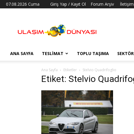
07.08.2026 Cuma
Giriş Yap / Kayıt Ol
Forum Arşiv
İletişim
Ulaşım
Dünyası
ANA SAYFA
TESLIMAT
TOPLU TAŞIMA
SEKTÖR
Ana Sayfa
Etiketler
Stelvio Quadrifoglio
Etiket: Stelvio Quadrifo