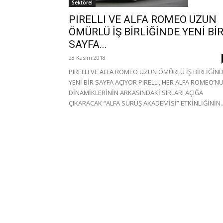
Sektörel
PIRELLI VE ALFA ROMEO UZUN
ÖMÜRLÜ İŞ BİRLİĞİNDE YENİ Bİ
SAYFA...
28 Kasım 2018
PIRELLI VE ALFA ROMEO UZUN ÖMÜRLÜ İŞ BİRLİĞİN
YENİ BİR SAYFA AÇIYOR PIRELLI, HER ALFA ROMEO’N
DİNAMİKLERİNİN ARKASINDAKİ SIRLARI AÇIĞA
ÇIKARACAK “ALFA SÜRÜŞ AKADEMİSİ” ETKİNLİĞİNİN..