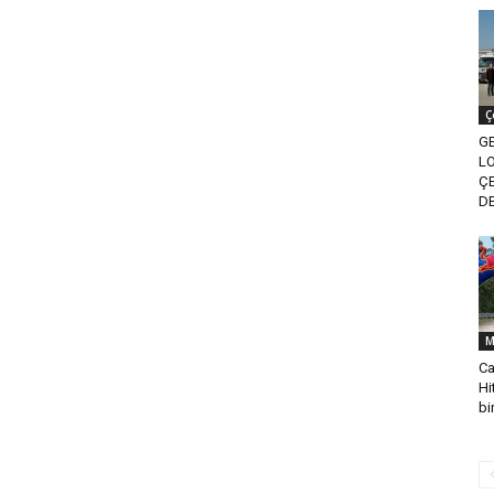
Ç
G
LO
ÇE
D
M
Ca
Hi
bi