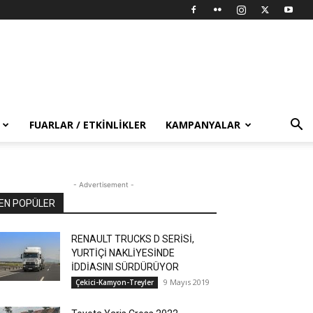
FUARLAR / ETKINLIKLER
KAMPANYALAR
- Advertisement -
EN POPÜLER
RENAULT TRUCKS D SERİSİ,
YURTİÇİ NAKLİYESİNDE
İDDİASINI SÜRDÜRÜYOR
9 Mayıs 2019
Çekici-Kamyon-Treyler