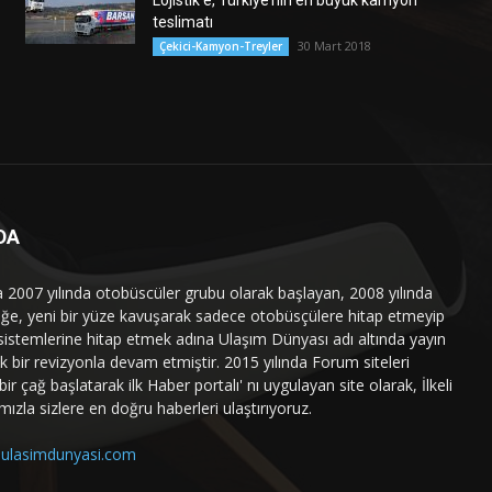
Lojistik’e, Türkiye’nin en büyük kamyon
teslimatı
30 Mart 2018
Çekici-Kamyon-Treyler
DA
a 2007 yılında otobüscüler grubu olarak başlayan, 2008 yılında
liğe, yeni bir yüze kavuşarak sadece otobüsçülere hitap etmeyip
sistemlerine hitap etmek adına Ulaşım Dünyası adı altında yayın
 bir revizyonla devam etmiştir. 2015 yılında Forum siteleri
ir çağ başlatarak ilk Haber portalı' nı uygulayan site olarak, İlkeli
mızla sizlere en doğru haberleri ulaştırıyoruz.
ulasimdunyasi.com