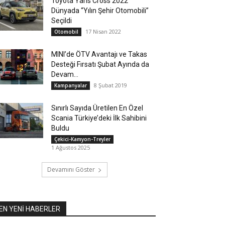
Toyota Yaris Cross 2022
Dünyada “Yılın Şehir Otomobili”
Seçildi
17 Nisan 2022
Otomobil
MINI’de ÖTV Avantajı ve Takas
Desteği Fırsatı Şubat Ayında da
Devam...
8 Şubat 2019
Kampanyalar
Sınırlı Sayıda Üretilen En Özel
Scania Türkiye’deki İlk Sahibini
Buldu
Çekici-Kamyon-Treyler
1 Ağustos 2025
Devamını Göster
EN YENİ HABERLER