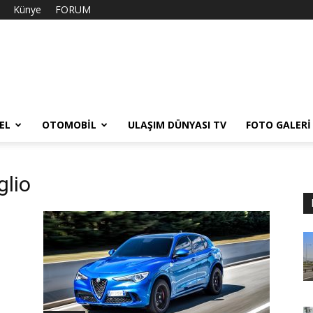
Künye
FORUM
EL
OTOMOBIL
ULAŞIM DÜNYASI TV
FOTO GALERI
glio