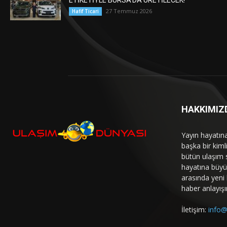
ETİKETİYLE BURSA’DA ÜRETİLECEK!
27 Temmuz 2026
Hafif Ticari
HAKKIMIZ
Yayın hayatın
başka bir kim
bütün ulaşım 
hayatına büyük
arasında yeni b
haber anlayışı
İletişim:
info@