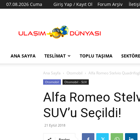
07.08.2026 Cuma
Giriş Yap / Kayıt Ol
Forum Arşiv
İleti
Ulaşım
Dünyası
ANA SAYFA
TESLIMAT
TOPLU TAŞIMA
SEKTÖR
Ana Sayfa
Otomobil
Alfa Romeo Stelvio Quadrifoglio
Otomobil
Otomobil - SUV
Alfa Romeo Stelvi
SUV’u Seçildi!
21 Eylül 2018
Paylaş