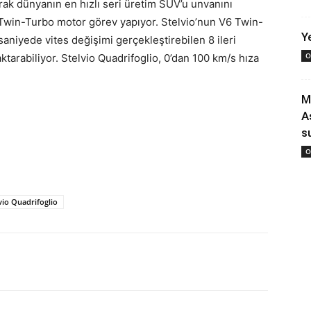
rak dünyanın en hızlı seri üretim SUV’u unvanını
6 Twin-Turbo motor görev yapıyor. Stelvio’nun V6 Twin-
Y
niyede vites değişimi gerçekleştirebilen 8 ileri
O
tarabiliyor. Stelvio Quadrifoglio, 0’dan 100 km/s hıza
M
A
s
O
vio Quadrifoglio