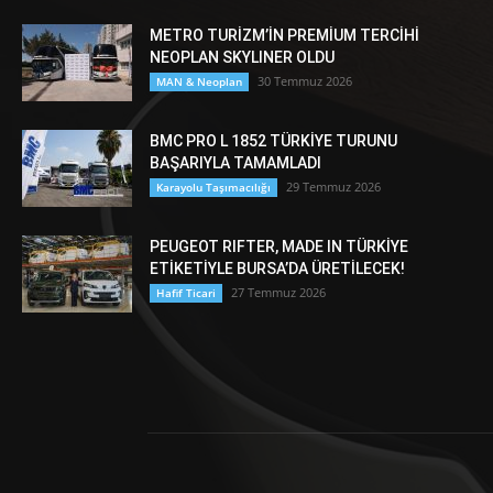
METRO TURİZM’İN PREMİUM TERCİHİ
NEOPLAN SKYLINER OLDU
30 Temmuz 2026
MAN & Neoplan
BMC PRO L 1852 TÜRKİYE TURUNU
BAŞARIYLA TAMAMLADI
29 Temmuz 2026
Karayolu Taşımacılığı
PEUGEOT RIFTER, MADE IN TÜRKİYE
ETİKETİYLE BURSA’DA ÜRETİLECEK!
27 Temmuz 2026
Hafif Ticari