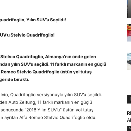
adrifoglio, Yılın SUV’u Seçildi!
SUV’u Stelvio Quadrifoglio!
 Stelvio Quadrifoglio, Almanya’nın önde gelen
dan yılın SUV’u seçildi. 11 farklı markanın en güçlü
fa Romeo Stelvio Quadrifoglio üstün
yol tutuş
geride bıraktı.
vio, Quadrifoglio versiyonuyla yılın SUV’u seçildi.
en Auto Zeitung, 11 farklı markanın en güçlü
a sonucunda “2018 Yılın SUV’u” üstün yol tutuş
R
en ayrılan Alfa Romeo Stelvio Quadrifoglio oldu.
A
S