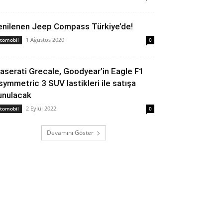
enilenen Jeep Compass Türkiye’de!
1 Ağustos 2020
tomobil
0
aserati Grecale, Goodyear’in Eagle F1
symmetric 3 SUV lastikleri ile satışa
unulacak
2 Eylül 2022
tomobil
0
Devamını Göster