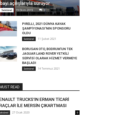
bayi açılışlarıyla sürüyor
19 Ekim 2019
0
Sektörel
PIRELLI, 2021 DÜNYA KAYAK
ŞAMPİYONASI’NIN SPONSORU
OLDU
11 Şubat 2021
Sektörel
BORUSAN OTO, BODRUM’UN TEK
JAGUAR LAND ROVER YETKİLİ
SERVİSİ OLARAK HİZMET VERMEYE
BAŞLADI
14 Temmuz 2021
Sektörel
MUST READ
ENAULT TRUCKS’IN ERMAN TİCARİ
RAÇLAR İLE MERSİN ÇIKARTMASI
27 Ocak 2020
ektörel
0