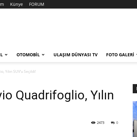
şim
Künye
FORUM
EL
OTOMOBIL
ULAŞIM DÜNYASI TV
FOTO GALERI
, Yılın SUV’u Seçildi!
o Quadrifoglio, Yılın
2473
0