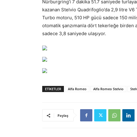
Nürburgring’i 7 dakika 51.7 saniyede turlaya
kazanan Stelvio Quadrifoglio’da 2,9 litre V
Turbo motoru, 510 HP gücü sadece 150 milisa
otomatik şanzımanla dört tekerleğe birden ak
sadece 3,8 saniyede ulaşıyor.
ETIKETLER
Alfa Romeo
Alfa Romeo Stelvio
Stel
Paylaş