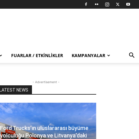
FUARLAR / ETKINLIKLER
KAMPANYALAR
- Advertisement -
LATEST NEWS
Ford Trucks’ın uluslararası büyüme
yolculuğu Polonya ve Litvanya’daki