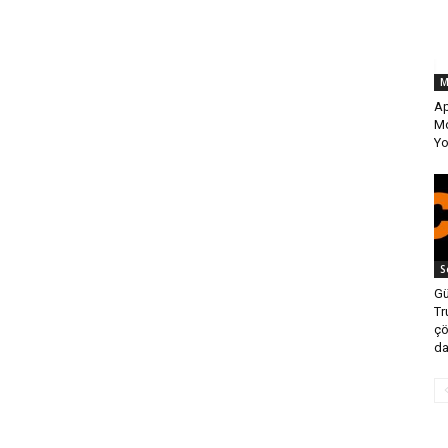
M
Ap
Mo
Yo
S
Gü
Tr
çö
da