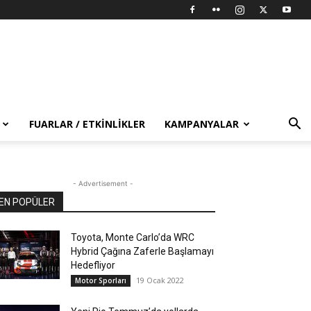
FUARLAR / ETKINLIKLER
KAMPANYALAR
- Advertisement -
EN POPÜLER
Toyota, Monte Carlo’da WRC
Hybrid Çağına Zaferle Başlamayı
Hedefliyor
19 Ocak 2022
Motor Sporları