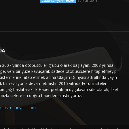
30 Mart 2018
Çekici-Kamyon-Treyler
DA
a 2007 yılında otobüscüler grubu olarak başlayan, 2008 yılında
liğe, yeni bir yüze kavuşarak sadece otobüsçülere hitap etmeyip
sistemlerine hitap etmek adına Ulaşım Dünyası adı altında yayın
 bir revizyonla devam etmiştir. 2015 yılında Forum siteleri
ir çağ başlatarak ilk Haber portalı' nı uygulayan site olarak, İlkeli
mızla sizlere en doğru haberleri ulaştırıyoruz.
ulasimdunyasi.com