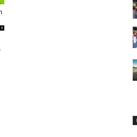
n
0
a