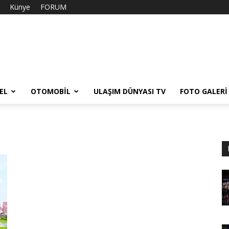
Künye
FORUM
EL
OTOMOBIL
ULAŞIM DÜNYASI TV
FOTO GALERI