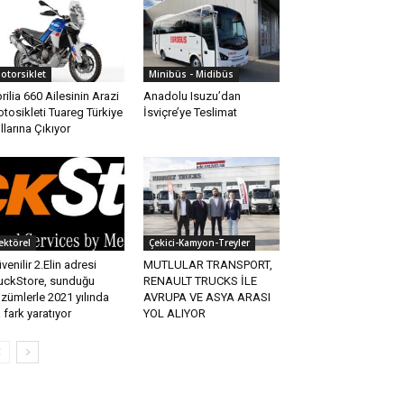
otorsiklet
Minibüs - Midibüs
rilia 660 Ailesinin Arazi
Anadolu Isuzu’dan
tosikleti Tuareg Türkiye
İsviçre’ye Teslimat
llarına Çıkıyor
ektörel
Çekici-Kamyon-Treyler
venilir 2.Elin adresi
MUTLULAR TRANSPORT,
uckStore, sunduğu
RENAULT TRUCKS İLE
zümlerle 2021 yılında
AVRUPA VE ASYA ARASI
 fark yaratıyor
YOL ALIYOR