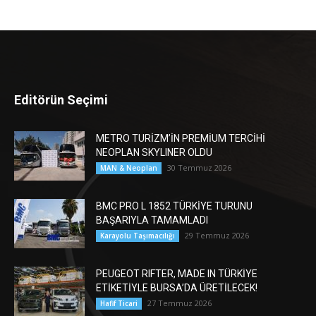
Editörün Seçimi
METRO TURİZM’İN PREMİUM TERCİHİ
NEOPLAN SKYLINER OLDU
30 Temmuz 2026
MAN & Neoplan
BMC PRO L 1852 TÜRKİYE TURUNU
BAŞARIYLA TAMAMLADI
29 Temmuz 2026
Karayolu Taşımacılığı
PEUGEOT RIFTER, MADE IN TÜRKİYE
ETİKETİYLE BURSA’DA ÜRETİLECEK!
27 Temmuz 2026
Hafif Ticari