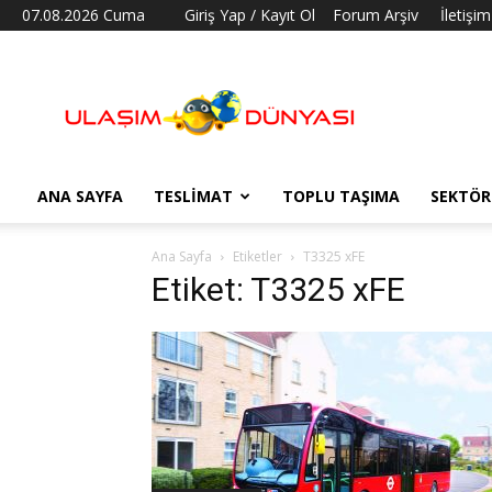
07.08.2026 Cuma
Giriş Yap / Kayıt Ol
Forum Arşiv
İletişim
Ulaşım
Dünyası
ANA SAYFA
TESLIMAT
TOPLU TAŞIMA
SEKTÖR
Ana Sayfa
Etiketler
T3325 xFE
Etiket: T3325 xFE