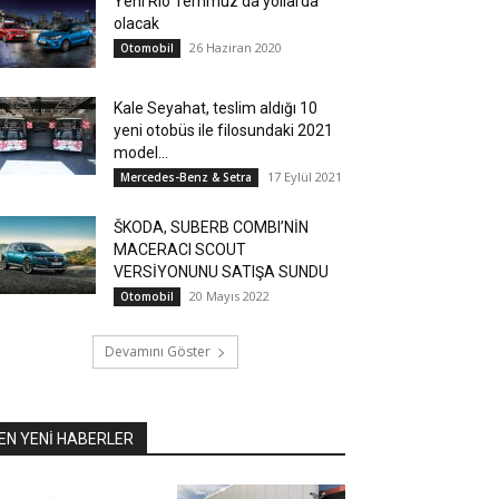
Yeni Rio Temmuz’da yollarda
olacak
26 Haziran 2020
Otomobil
Kale Seyahat, teslim aldığı 10
yeni otobüs ile filosundaki 2021
model...
17 Eylül 2021
Mercedes-Benz & Setra
ŠKODA, SUBERB COMBI’NİN
MACERACI SCOUT
VERSİYONUNU SATIŞA SUNDU
20 Mayıs 2022
Otomobil
Devamını Göster
EN YENİ HABERLER