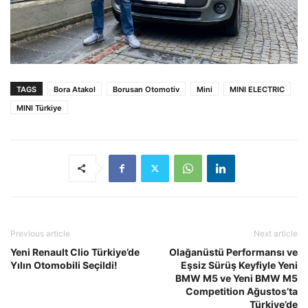
TAGS
Bora Atakol
Borusan Otomotiv
Mini
MINI ELECTRIC
MINI Türkiye
Previous article
Next article
Yeni Renault Clio Türkiye’de
Olağanüstü Performansı ve
Yılın Otomobili Seçildi!
Eşsiz Sürüş Keyfiyle Yeni
BMW M5 ve Yeni BMW M5
Competition Ağustos’ta
Türkiye’de