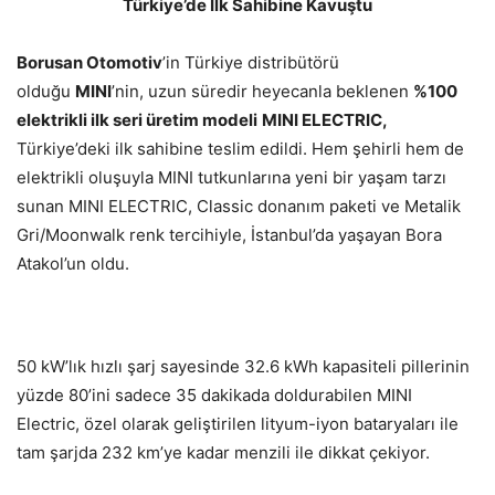
Türkiye’de İlk Sahibine Kavuştu
Borusan Otomotiv
’in Türkiye distribütörü
olduğu
MINI
’nin, uzun süredir heyecanla beklenen
%100
elektrikli ilk seri üretim modeli
MINI ELECTRIC,
Türkiye’deki ilk sahibine teslim edildi. Hem şehirli hem de
elektrikli oluşuyla MINI tutkunlarına yeni bir yaşam tarzı
sunan MINI ELECTRIC, Classic donanım paketi ve Metalik
Gri/Moonwalk renk tercihiyle, İstanbul’da yaşayan Bora
Atakol’un oldu.
50 kW’lık hızlı şarj sayesinde 32.6 kWh kapasiteli pillerinin
yüzde 80’ini sadece 35 dakikada doldurabilen MINI
Electric, özel olarak geliştirilen lityum-iyon bataryaları ile
tam şarjda 232 km’ye kadar menzili ile dikkat çekiyor.