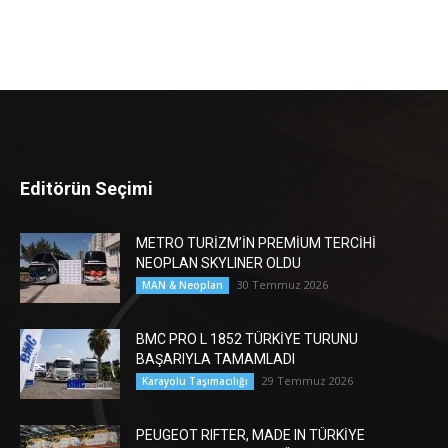
Editörün Seçimi
METRO TURİZM’İN PREMİUM TERCİHİ
NEOPLAN SKYLINER OLDU
30 Temmuz 2026
MAN & Neoplan
BMC PRO L 1852 TÜRKİYE TURUNU
BAŞARIYLA TAMAMLADI
29 Temmuz 2026
Karayolu Taşımacılığı
PEUGEOT RIFTER, MADE IN TÜRKİYE