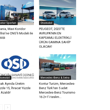
otor Sporları
Otomobil
ania, Mavi Koridor
PEUGEOT, 2023’TE
llisi’ne CNG’li Modeli ile
AVRUPA’NIN EN
tıldı
KAPSAMLI ELEKTRİKLİ
ÜRÜN GAMINA SAHİP
OLACAK!
tomobil
Mercedes-Benz & Setra
ak Ayında Üretim
Kontur Turizm, Mercedes-
zde 15, İhracat Yüzde
Benz Türk’ten 5 adet
 Azaldı!
Mercedes-Benz Tourismo
16 2+1’i teslim...