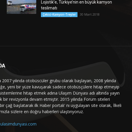
Lojistik’e, Türkiye’nin en büyük kamyon
teslimatı
30 Mart 2018
Çekici-Kamyon-Treyler
DA
a 2007 yılında otobüscüler grubu olarak başlayan, 2008 yılında
liğe, yeni bir yüze kavuşarak sadece otobüsçülere hitap etmeyip
sistemlerine hitap etmek adına Ulaşım Dünyası adı altında yayın
 bir revizyonla devam etmiştir. 2015 yılında Forum siteleri
ir çağ başlatarak ilk Haber portalı' nı uygulayan site olarak, İlkeli
mızla sizlere en doğru haberleri ulaştırıyoruz.
ulasimdunyasi.com