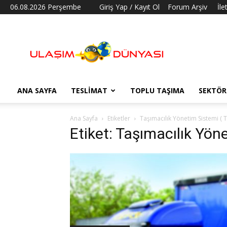
06.08.2026 Perşembe
Giriş Yap / Kayıt Ol
Forum Arşiv
İle
Ulaşım
Dünyası
ANA SAYFA
TESLIMAT
TOPLU TAŞIMA
SEKTÖR
Ana Sayfa
Etiketler
Taşımacılık Yönetim Sistemi ( T
Etiket: Taşımacılık Yön