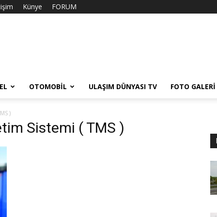
tişim
Künye
FORUM
EL
OTOMOBIL
ULAŞIM DÜNYASI TV
FOTO GALERI
MS )
etim Sistemi ( TMS )