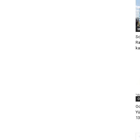
M
Sc
Ra
ka
O
Oc
Yü
13