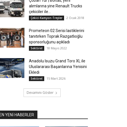
Çoban Tur | Boltas, yeni
alımlarına yine Renault Trucks
çekiciler ile...
2 Ocak 2018
Çekici-Kamyon-Treyler
Prometeon 02 Serisi lastiklerini
tanıtırken Toprak Razgatlıoğlu
sponsorluğunu açıkladı
18 Mayıs 2022
Sektörel
Anadolu Isuzu Grand Toro XL ile
Uluslararası Başarılarına Yenisini
Ekledi
15 Mart 2026
Sektörel
Devamını Göster
EN YENİ HABERLER