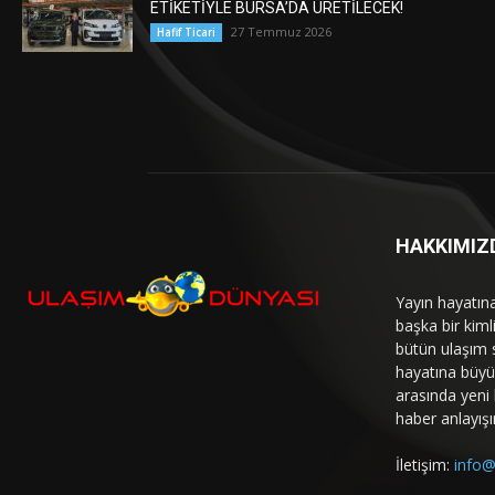
ETİKETİYLE BURSA’DA ÜRETİLECEK!
27 Temmuz 2026
Hafif Ticari
HAKKIMIZ
Yayın hayatın
başka bir kim
bütün ulaşım 
hayatına büyük
arasında yeni b
haber anlayışı
İletişim:
info@