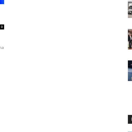
0
aha