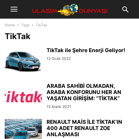
Home
Tags
TikTak
TikTak
TikTak ile Şehre Enerji Geliyor!
12 Ocak 2022
ARABA SAHİBİ OLMADAN,
ARABA KONFORUNU HER AN
YAŞATAN GİRİŞİM: “TİKTAK”
15 Aralık 2021
RENAULT MAİS İLE TİKTAK’IN
400 ADET RENAULT ZOE
ANLAŞMASI