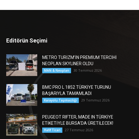
Editörün Seçimi
METRO TURİZM’İN PREMİUM TERCİHİ
NEOPLAN SKYLINER OLDU
30 Temmuz 2026
MAN & Neoplan
BMC PRO L 1852 TÜRKİYE TURUNU
BAŞARIYLA TAMAMLADI
29 Temmuz 2026
Karayolu Taşımacılığı
PEUGEOT RIFTER, MADE IN TÜRKİYE
ETİKETİYLE BURSA’DA ÜRETİLECEK!
27 Temmuz 2026
Hafif Ticari