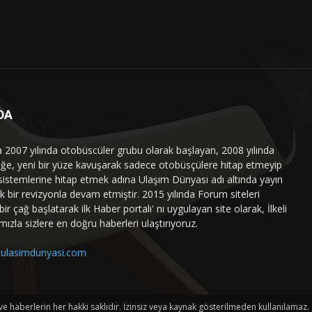
DA
a 2007 yılında otobüscüler grubu olarak başlayan, 2008 yılında
liğe, yeni bir yüze kavuşarak sadece otobüsçülere hitap etmeyip
sistemlerine hitap etmek adına Ulaşım Dünyası adı altında yayın
 bir revizyonla devam etmiştir. 2015 yılında Forum siteleri
ir çağ başlatarak ilk Haber portalı' nı uygulayan site olarak, İlkeli
mızla sizlere en doğru haberleri ulaştırıyoruz.
ulasimdunyasi.com
haberlerin her hakkı saklıdır. İzinsiz veya kaynak gösterilmeden kullanılamaz.