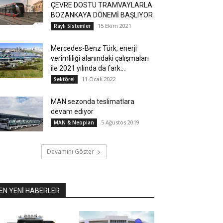
ÇEVRE DOSTU TRAMVAYLARLA
BOZANKAYA DÖNEMİ BAŞLIYOR
15 Ekim 2021
Raylı Sistemler
Mercedes-Benz Türk, enerji
verimliliği alanındaki çalışmaları
ile 2021 yılında da fark...
11 Ocak 2022
Sektörel
MAN sezonda teslimatlara
devam ediyor
5 Ağustos 2019
MAN & Neoplan
Devamını Göster
EN YENİ HABERLER