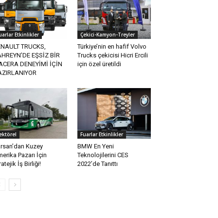
uarlar Etkinlikler
Çekici-Kamyon-Treyler
ENAULT TRUCKS,
Türkiye’nin en hafif Volvo
HREYN’DE EŞSİZ BİR
Trucks çekicisi Hicri Ercili
ACERA DENEYİMİ İÇİN
için özel üretildi
AZIRLANIYOR
ektörel
Fuarlar Etkinlikler
rsan’dan Kuzey
BMW En Yeni
erika Pazarı İçin
Teknolojilerini CES
atejik İş Birliği!
2022’de Tanıttı