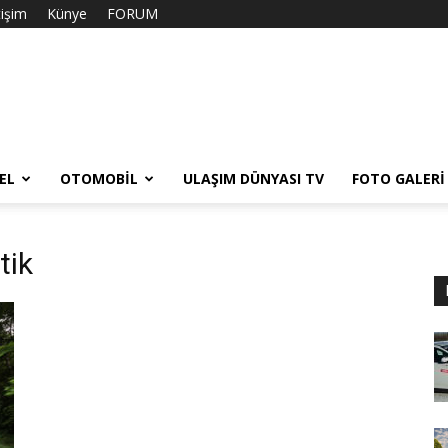
tişim
Künye
FORUM
EL
OTOMOBIL
ULAŞIM DÜNYASI TV
FOTO GALERI
tik