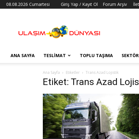
08.08.2026 Cumartesi
Giriş Yap / Kayıt Ol
Forum Arşiv
İle
Ulaşım
Dünyası
ANA SAYFA
TESLIMAT
TOPLU TAŞIMA
SEKTÖR
Ana Sayfa
Etiketler
Trans Azad Lojistik
Etiket: Trans Azad Lojis