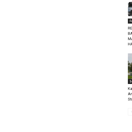
F
R
BA
M
H
S
Ka
Am
Str