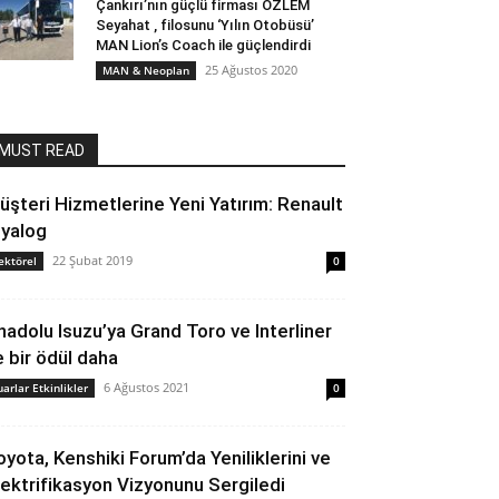
Çankırı’nın güçlü firması ÖZLEM
Seyahat , filosunu ‘Yılın Otobüsü’
MAN Lion’s Coach ile güçlendirdi
25 Ağustos 2020
MAN & Neoplan
MUST READ
üşteri Hizmetlerine Yeni Yatırım: Renault
iyalog
22 Şubat 2019
ektörel
0
nadolu Isuzu’ya Grand Toro ve Interliner
le bir ödül daha
6 Ağustos 2021
uarlar Etkinlikler
0
oyota, Kenshiki Forum’da Yeniliklerini ve
lektrifikasyon Vizyonunu Sergiledi