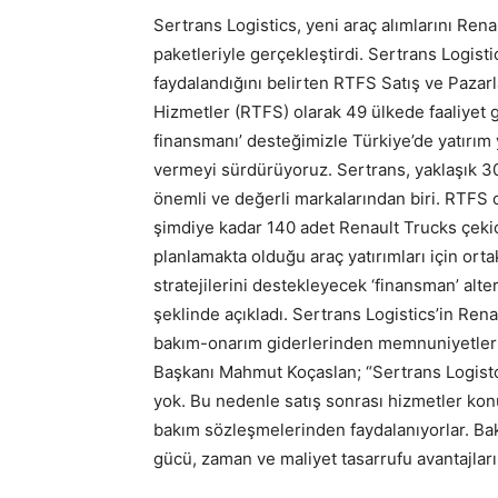
Sertrans Logistics, yeni araç alımlarını Ren
paketleriyle gerçekleştirdi. Sertrans Logis
faydalandığını belirten RTFS Satış ve Pazar
Hizmetler (RTFS) olarak 49 ülkede faaliyet g
finansmanı’ desteğimizle Türkiye’de yatırım y
vermeyi sürdürüyoruz. Sertrans, yaklaşık 30 
önemli ve değerli markalarından biri. RTFS o
şimdiye kadar 140 adet Renault Trucks çekic
planlamakta olduğu araç yatırımları için or
stratejilerini destekleyecek ‘finansman’ alt
şeklinde açıkladı. Sertrans Logistics’in Ren
bakım-onarım giderlerinden memnuniyetleri
Başkanı Mahmut Koçaslan; “Sertrans Logistcs
yok. Bu nedenle satış sonrası hizmetler kon
bakım sözleşmelerinden faydalanıyorlar. Ba
gücü, zaman ve maliyet tasarrufu avantajları s