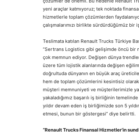
çözümler de önemli. Bu nedenle Renault Truc
yeni araçlar katmıyoruz; tek noktada finansa
hizmetlerle toplam çözümlerden faydalanıyor
çalışmalarımızı birlikte sürdürdüğümüz bir i
Teslimata katılan Renault Trucks Türkiye Ba
“Sertrans Logistics gibi gelişimde öncü bir m
çok memnun ediyor. Değişen dünya trendleri, 
üzere tüm lojistik alanlarında değişen eğiliml
doğrultuda dünyanın en büyük araç üreticile
hem de toplam çözümlerini kesintisiz olara
müşteri memnuniyeti ve müşterilerimizle yak
yakaladığımız başarılı iş birliğinin temelin
yıldır devam eden iş birliğimizde son 5 yıldı
etmesi, bunun bir göstergesi” diye belirtti.
“Renault Trucks Finansal Hizmetler’in sundu