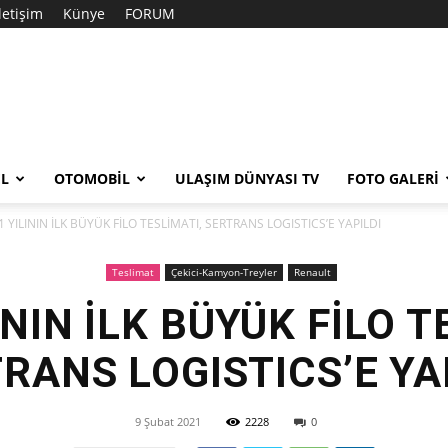
İletişim
Künye
FORUM
EL
OTOMOBIL
ULAŞIM DÜNYASI TV
FOTO GALERI
1 YILININ İLK BÜYÜK FİLO TESLİMATI, SERTRANS LOGISTICS’E YAPILDI
Teslimat
Çekici-Kamyon-Treyler
Renault
ININ İLK BÜYÜK FİLO T
RANS LOGISTICS’E YA
9 Şubat 2021
2228
0