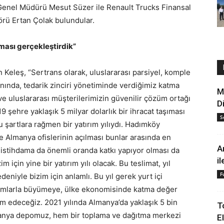
enel Müdürü Mesut Süzer ile Renault Trucks Finansal
örü Ertan Çolak bulundular.
ıması gerçekleştirdik”
 Keleş, “Sertrans olarak, uluslararası parsiyel, komple
nında, tedarik zinciri yönetiminde verdiğimiz katma
M
l ve uluslararası müşterilerimizin güvenilir çözüm ortağı
D
9 şehre yaklaşık 5 milyar dolarlık bir ihracat taşıması
S
lu şartlara rağmen bir yatırım yılıydı. Hadımköy
ve Almanya ofislerinin açılması bunlar arasında en
A
n istihdama da önemli oranda katkı yapıyor olması da
i
im için yine bir yatırım yılı olacak. Bu teslimat, yıl
F
deniyle bizim için anlamlı. Bu yıl gerek yurt içi
ırımlarla büyümeye, ülke ekonomisinde katma değer
 edeceğiz. 2021 yılında Almanya’da yaklaşık 5 bin
T
lmanya depomuz, hem bir toplama ve dağıtma merkezi
E