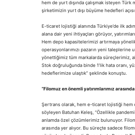
hem de yurt dışında çalışmak isteyen Türk mar
şirketimizin yurt dışı büyüme hedefleri açıs
E-ticaret lojistiği alanında Türkiye’de ilk ad
alana dair yeni ihtiyaçları görüyor, yatırıml
Hem depo kapasitelerimizi artırmaya yönelik
operasyonlarımızı pazarın yeni taleplerine uy
yönettiğimiz tüm markalarda süreçlerimiz, ala
Stok doğruluğunda binde 1’lik hata oranı, y
hedeflerimize ulaştık” şeklinde konuştu.
“Filomuz en önemli yatırımlarımız arasında
Şertrans olarak, hem e-ticaret lojistiği hem
söyleyen Batuhan Keleş, “Özellikle pandeminin
anlamda özel çözümlerimiz bulunuyor. Filom
arasında yer alıyor. Bu süreçte sadece filom