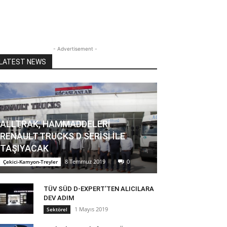
- Advertisement -
LATEST NEWS
ALLTRAK, HAMMADDELERİ
RENAULT TRUCKS D SERİSİ İLE
TAŞIYACAK
8 Temmuz 2019
0
Çekici-Kamyon-Treyler
TÜV SÜD D-EXPERT’TEN ALICILARA
DEV ADIM
1 Mayıs 2019
Sektörel