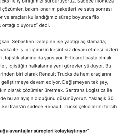
ks ile iş birliğimizi sürdürüyoruz. Sadece filomuza
l çözümler, bakım-onarım paketleri ve satış sonrası
 ve araçları kullandığımız süreç boyunca filo
ş ortağı oluyoruz” dedi.
şkanı Sebastien Delepine ise yaptığı açıklamada;
arka ile iş birliğimizin kesintisiz devam etmesi bizleri
lojistik alanına da yansıyor. E-ticaret başta olmak
er, lojistiğin halkalarına yeni görevler yüklüyor. Bu
rinden biri olarak Renault Trucks da hem araçlarını
k geliştirmeye devam ediyor. Değişmeyen tek şey,
ın olarak çözümler üretmek. Sertrans Logistics ile
de de bu anlayışın olduğunu düşünüyoruz. Yaklaşık 30
r Sertrans’ın sadece Renault Trucks çekicilerini tercih
ğu avantajlar süreçleri kolaylaştırıyor”