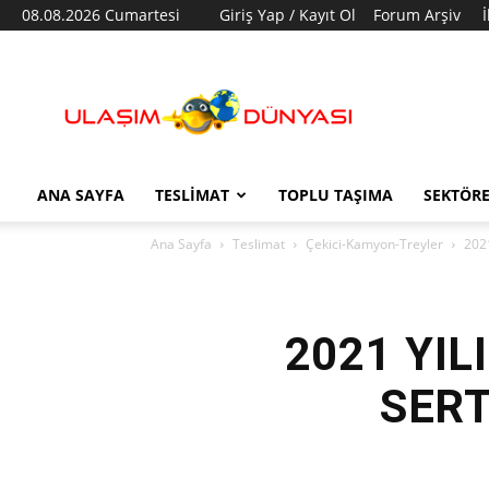
08.08.2026 Cumartesi
Giriş Yap / Kayıt Ol
Forum Arşiv
Ulaşım
Dünyası
ANA SAYFA
TESLIMAT
TOPLU TAŞIMA
SEKTÖR
Ana Sayfa
Teslimat
Çekici-Kamyon-Treyler
202
2021 YIL
SERT