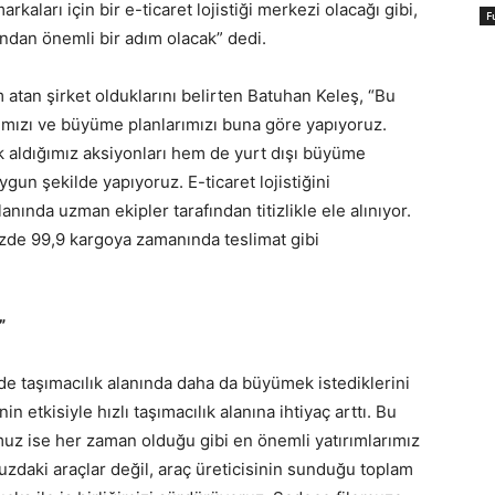
kaları için bir e-ticaret lojistiği merkezi olacağı gibi,
F
ından önemli bir adım olacak” dedi.
ım atan şirket olduklarını belirten Batuhan Keleş, “Bu
arımızı ve büyüme planlarımızı buna göre yapıyoruz.
 aldığımız aksiyonları hem de yurt dışı büyüme
gun şekilde yapıyoruz. E-ticaret lojistiğini
nında uzman ekipler tarafından titizlikle ele alınıyor.
üzde 99,9 kargoya zamanında teslimat gibi
”
 de taşımacılık alanında daha da büyümek istediklerini
 etkisiyle hızlı taşımacılık alanına ihtiyaç arttı. Bu
uz ise her zaman olduğu gibi en önemli yatırımlarımız
uzdaki araçlar değil, araç üreticisinin sunduğu toplam