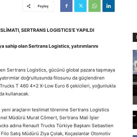
Paylaş
TESLİMATI, SERTRANS LOGISTICS’E YAPILDI
ya sahip olan Sertrans Logistics, yatırımlarını
eten Sertrans Logistics, gücünü global pazara taşımaya
 yatırımlar doğrultusunda filosunu da güçlendiren
t Trucks T 460 4×2 X-Low Euro 6 çekicileri, yoğunlukla
nda kullanacak.
eni araçların teslimat törenine Sertrans Logistics
enel Müdürü Murat Cömert, Sertrans Mali İşler
rucks adına Renault Trucks Türkiye Başkanı Sebastien
 Filo Satış Müdürü Ziya Çolak, Koçaslanlar Otomotiv