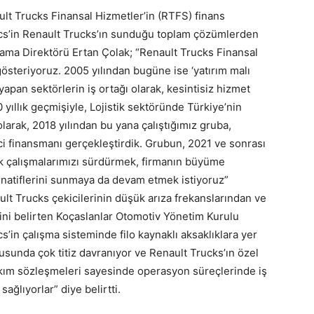
ault Trucks Finansal Hizmetler’in (RTFS) finans
tics’in Renault Trucks’ın sunduğu toplam çözümlerden
lama Direktörü Ertan Çolak; “Renault Trucks Finansal
österiyoruz. 2005 yılından bugüne ise ‘yatırım malı
apan sektörlerin iş ortağı olarak, kesintisiz hizmet
yıllık geçmişiyle, Lojistik sektöründe Türkiye’nin
larak, 2018 yılından bu yana çalıştığımız gruba,
i finansmanı gerçekleştirdik. Grubun, 2021 ve sonrası
tak çalışmalarımızı sürdürmek, firmanın büyüme
ernatiflerini sunmaya da devam etmek istiyoruz”
ault Trucks çekicilerinin düşük arıza frekanslarından ve
ni belirten Koçaslanlar Otomotiv Yönetim Kurulu
’in çalışma sisteminde filo kaynaklı aksaklıklara yer
usunda çok titiz davranıyor ve Renault Trucks’ın özel
kım sözleşmeleri sayesinde operasyon süreçlerinde iş
ağlıyorlar” diye belirtti.