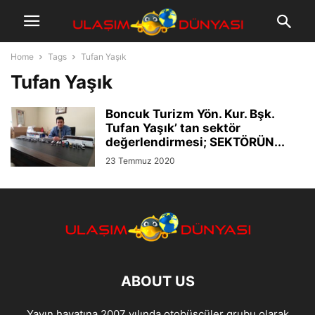
Home
Tags
Tufan Yaşık
Tufan Yaşık
Boncuk Turizm Yön. Kur. Bşk.
Tufan Yaşık’ tan sektör
değerlendirmesi; SEKTÖRÜN...
23 Temmuz 2020
ABOUT US
Yayın hayatına 2007 yılında otobüscüler grubu olarak