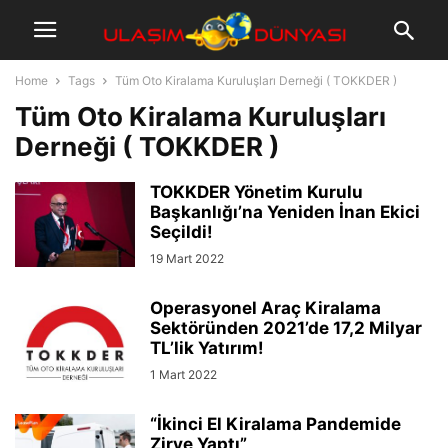
Home
Tags
Tüm Oto Kiralama Kuruluşları Derneği ( TOKKDER )
Tüm Oto Kiralama Kuruluşları
Derneği ( TOKKDER )
TOKKDER Yönetim Kurulu
Başkanlığı’na Yeniden İnan Ekici
Seçildi!
19 Mart 2022
Operasyonel Araç Kiralama
Sektöründen 2021’de 17,2 Milyar
TL’lik Yatırım!
1 Mart 2022
“İkinci El Kiralama Pandemide
Zirve Yaptı”