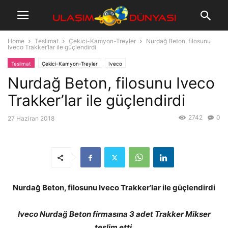
Home
Teslimat
Çekici-Kamyon-Treyler
Nurdağ Beton, filosunu
Iveco Trakker’lar ile güçlendirdi
Teslimat
Çekici-Kamyon-Treyler
Iveco
Nurdağ Beton, filosunu Iveco
Trakker’lar ile güçlendirdi
2742
0
27 Haziran 2018
Nurdağ Beton, filosunu Iveco Trakker’lar ile güçlendirdi
Iveco Nurdağ Beton firmasına 3 adet Trakker Mikser
teslim etti.