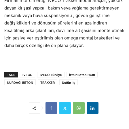
Firmanın tercih ettiği IVECO Trakker model araçlar, ​​yüksek
dayanıklı şasi yapısı , bakım veya yağlama gerektirmeyen
mekanik veya hava süspansiyonu , gövde geliştirme
değişiklikleri ve dönüşüm sürelerini en aza indiren
kısaltılmış arka çıkıntıları, devrilme alt şasisini monte etmek
için şasiye yerleştirilmiş olan omega montaj braketleri ve
daha birçok özelliği ile ön plana çıkıyor.
TAGS
IVECO
IVECO Türkiye
İzmir Beton Fuarı
NURDAĞI BETON
TRAKKER
Üstün-İş